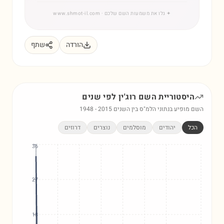
✦
גלו את משמעות השם שלכם
· www.shmot-il.com
הורדה
שתף
היסטוריית השם
רוג'ין
לפי שנים
השם מופיע בנתוני הלמ"ס בין השנים
2015
-
1948
הכל
יהודים
מוסלמים
נוצרים
דרוזים
36
27
18