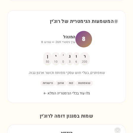
המשמעות הגימטרית של
רוג'ין
המנהל
8
ערך גימטרי:
269
← שורש:
8
ר
ו
ג
'
י
ן
50
10
0
3
6
200
שאפתנים, בעלי חוש עסקי מפותח וכושר ארגון גבוה.
שאפתנות
כוח
ארגון
הישגיות
גלו עוד בכלי הגימטריה המלא ←
שמות בסגנון דומה ל
רוג'ין