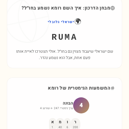
מבחן הדרכון: איך השם
רומא
נשמע בחו״ל?
🌍
ישראלי גלובלי
RUMA
שם ישראלי שיעבוד מצוין גם בחו״ל. אולי תצטרכו לאיית אותו
פעם אחת, אבל הוא נשמע נהדר.
המשמעות הגימטרית של
רומא
הבונה
4
ערך גימטרי:
247
← שורש:
4
ר
ו
מ
א
1
40
6
200