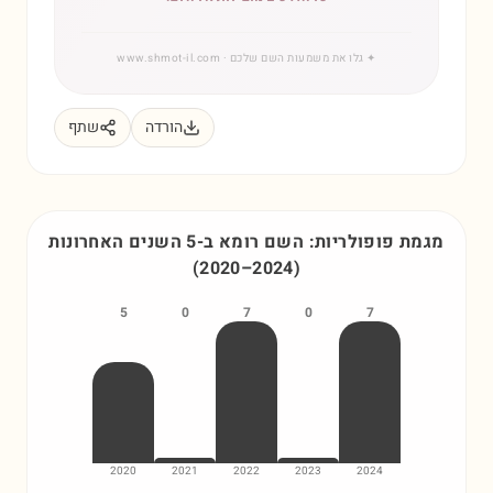
✦
גלו את משמעות השם שלכם
· www.shmot-il.com
הורדה
שתף
מגמת פופולריות: השם
רומא
ב-5 השנים האחרונות
(
2020
–
2024
)
5
0
7
0
7
2020
2021
2022
2023
2024