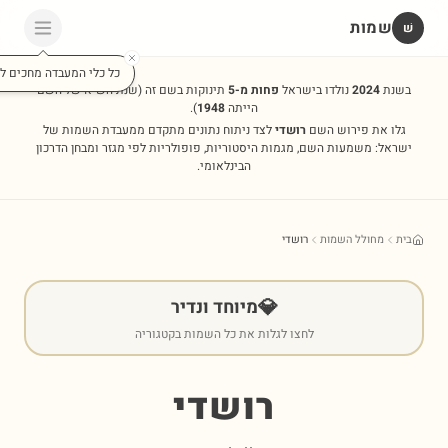
שמות
שׁ
כל כלי המעבדה מחכים לכ
בשנת
2024
נולדו בישראל
פחות מ-5
תינוקות בשם זה
(שנת השיא של השם
הייתה
1948
).
גלו את פירוש השם
רושדי
לצד ניתוח נתונים מתקדם ממעבדת השמות של
ישראל: משמעות השם, מגמות היסטוריות, פופולריות לפי מגזר ומבחן הדרכון
הבינלאומי.
בית
מחולל השמות
רושדי
💎
מיוחד ונדיר
לחצו לגלות את כל השמות בקטגוריה
רושדי