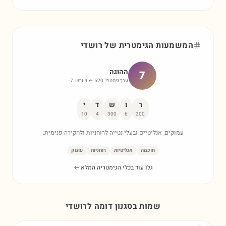
המשמעות הגימטרית של
רושדי
ההוגה
7
ערך גימטרי:
520
← שורש:
7
ר
ו
ש
ד
י
10
4
300
6
200
עמוקים, אנליטיים ובעלי נטייה לרוחניות ולחקירה פנימית.
חוכמה
אנליטיות
רוחניות
עומק
גלו עוד בכלי הגימטריה המלא ←
שמות בסגנון דומה ל
רושדי