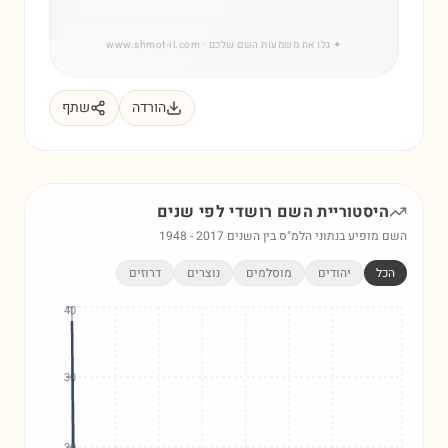
✦
גלו את משמעות השם שלכם
· www.shmot-il.com
הורדה
שתף
היסטוריית השם
רושדי
לפי שנים
השם מופיע בנתוני הלמ"ס בין השנים
2017
-
1948
הכל
יהודים
מוסלמים
נוצרים
דרוזים
40
30
20