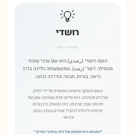
💡
רושדי
משמעות השם
השם רושדי (رشدي) הוא שם ערבי שנגזר
מהמילה 'רשד' (رشد), שמשמעותה הליכה בדרך
הישר, בגרות, תבונה והדרכה נכונה.
השם משקף אישיות המונחית על ידי היגיון
וערכים מוצקים. הוא מייצג אדם שמהווה עוגן של
חוכמה עבור סביבתו, כזה המשלב בין בגרות
פנימית ליכולת להוביל אחרים בנתיב הנכון
והראוי.
״
התבונה היא המצפן של הלב בנתיבי החיים.
״