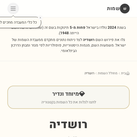
שמות
שׁ
כל כלי המעבדה מחכים לכ
בשנת
2024
נולדו בישראל
פחות מ-5
תינוקות בשם זה
(שנת השיא של השם
הייתה
1948
).
גלו את פירוש השם
רושדיה
לצד ניתוח נתונים מתקדם ממעבדת השמות של
ישראל: משמעות השם, מגמות היסטוריות, פופולריות לפי מגזר ומבחן הדרכון
הבינלאומי.
בית
מחולל השמות
רושדיה
💎
מיוחד ונדיר
לחצו לגלות את כל השמות בקטגוריה
רושדיה