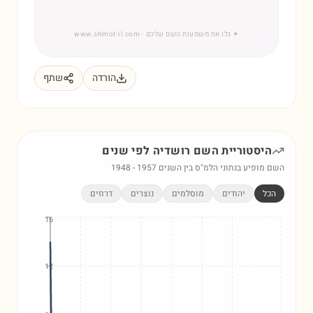
✦
גלו את משמעות השם שלכם
· www.shmot-il.com
הורדה
שתף
היסטוריית השם
רושדיה
לפי שנים
השם מופיע בנתוני הלמ"ס בין השנים
1957
-
1948
הכל
יהודים
מוסלמים
נוצרים
דרוזים
16
12