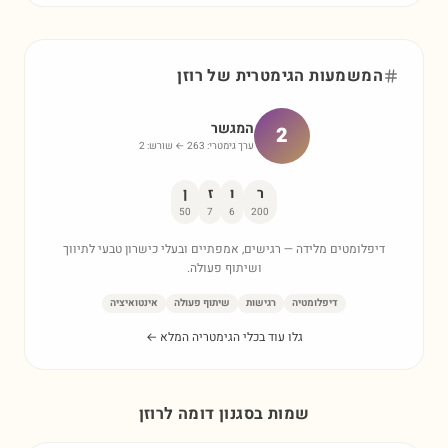
המשמעות הגימטרית של
רוזן
המגשר
2
ערך גימטרי:
263
← שורש:
2
ר
ו
ז
ן
50
7
6
200
דיפלומטים מלידה — רגישים, אמפתיים ובעלי כישרון טבעי לתיווך
ושיתוף פעולה.
דיפלומטיה
רגישות
שיתוף פעולה
אינטואיציה
גלו עוד בכלי הגימטריה המלא ←
שמות בסגנון דומה ל
רוזן