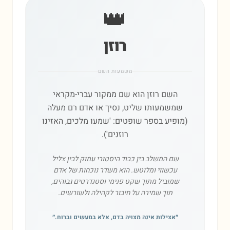
👑
רוזן
משמעות השם
השם רוזן הוא שם ממקור עברי-מקראי
שמשמעותו שליט, נסיך או אדם רם מעלה
(מופיע בספר שופטים: 'שמעו מלכים, האזינו
רוזנים').
שם המשלב בין כבוד היסטורי עמוק לבין צליל
עכשווי ומלוטש. הוא משדר נוכחות של אדם
שמוביל מתוך שקט פנימי וסטנדרטים גבוהים,
תוך שמירה על חיבור לקהילה ולשורשים.
״
אצילות אינה מצויה בדם, אלא במעשים וברוח.
״