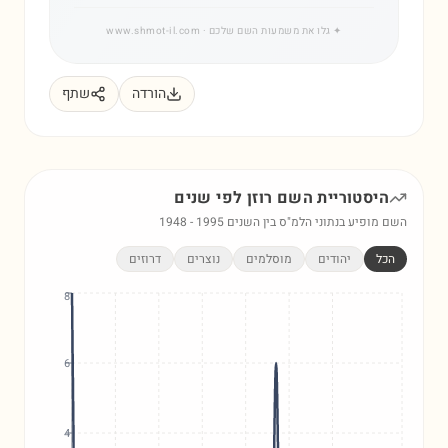
✦
גלו את משמעות השם שלכם
· www.shmot-il.com
הורדה
שתף
היסטוריית השם
רוזן
לפי שנים
השם מופיע בנתוני הלמ"ס בין השנים
1995
-
1948
הכל
יהודים
מוסלמים
נוצרים
דרוזים
8
6
4