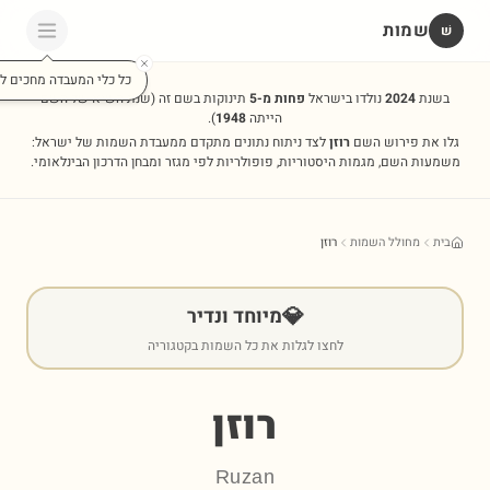
שמות
שׁ
כל כלי המעבדה מחכים לכ
בשנת
2024
נולדו בישראל
פחות מ-5
תינוקות בשם זה
(שנת השיא של השם
הייתה
1948
).
גלו את פירוש השם
רוזן
לצד ניתוח נתונים מתקדם ממעבדת השמות של ישראל:
משמעות השם, מגמות היסטוריות, פופולריות לפי מגזר ומבחן הדרכון הבינלאומי.
בית
מחולל השמות
רוזן
💎
מיוחד ונדיר
לחצו לגלות את כל השמות בקטגוריה
רוזן
Ruzan