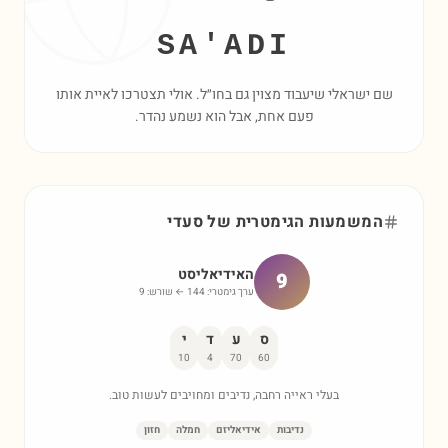
SA'ADI
שם ישראלי שיעבוד מצוין גם בחו״ל. אולי תצטרכו לאיית אותו
פעם אחת, אבל הוא נשמע נהדר.
המשמעות הגימטרית של
סעדי
האידיאליסט
9
ערך גימטרי:
144
← שורש:
9
ס
ע
ד
י
10
4
70
60
בעלי ראייה רחבה, נדיבים ומחויבים לעשות טוב.
נדיבות
אידיאליזם
חמלה
חזון