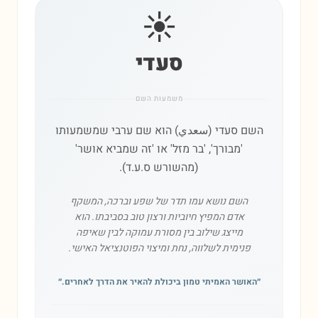
☀️
סעדי
משמעות השם
השם סעדי (سعدي) הוא שם ערבי שמשמעותו
'מבורך', 'בר מזל' או 'זה שמביא אושר'
(מהשורש ס.ע.ד).
השם נושא עמו תדר של שפע וברכה, המשקף
אדם המפיץ חיוביות ורצון טוב בסביבתו. הוא
מייצג שילוב בין מסורת עמוקה לבין שאיפה
פנימית לשלווה, נחת ומיצוי הפוטנציאל האישי.
״
האושר האמיתי טמון ביכולת להאיר את הדרך לאחרים.
״