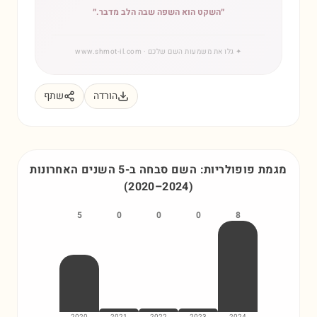
״
השקט הוא השפה שבה הלב מדבר.
״
✦
גלו את משמעות השם שלכם
· www.shmot-il.com
הורדה
שתף
מגמת פופולריות: השם
סבחה
ב-5 השנים האחרונות
(
2020
–
2024
)
5
0
0
0
8