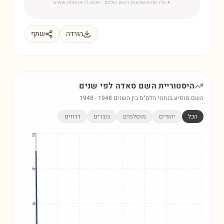
✦
גלו את משמעות השם שלכם
· www.shmot-il.com
הורדה
שתף
היסטוריית השם
סאדה
לפי שנים
השם מופיע בנתוני הלמ"ס בין השנים
1948
-
1948
הכל
יהודים
מוסלמים
נוצרים
דרוזים
8
6
4