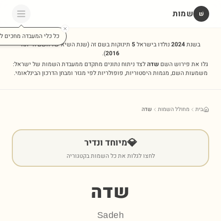
שמות
שׁ
כל כלי המעבדה מחכים לכ
בשנת
2024
נולדו בישראל
5
תינוקות בשם זה
(שנת השיא של השם הייתה
).
2016
גלו את פירוש השם
שדה
לצד ניתוח נתונים מתקדם ממעבדת השמות של ישראל:
משמעות השם, מגמות היסטוריות, פופולריות לפי מגזר ומבחן הדרכון הבינלאומי.
בית
מחולל השמות
שדה
💎
מיוחד ונדיר
לחצו לגלות את כל השמות בקטגוריה
שדה
Sadeh