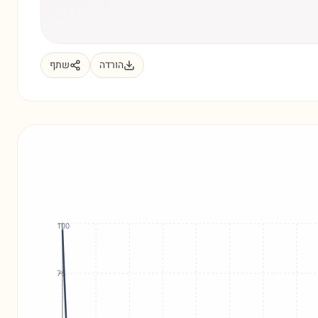
הורדה
שתף
100
75