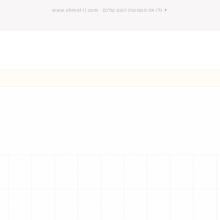
✦
גלו את משמעות השם שלכם
· www.shmot-il.com