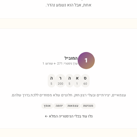
אחת, אבל הוא נשמע נהדר.
המוביל
1
ערך גימטרי:
271
← שורש:
1
ס
א
ה
ר
ה
5
200
5
1
60
עצמאיים, יצירתיים ובעלי רצון חזק. חלוצים שלא מפחדים ללכת בדרך שלהם.
מנהיגות
עצמאות
יוזמה
אומץ
גלו עוד בכלי הגימטריה המלא ←