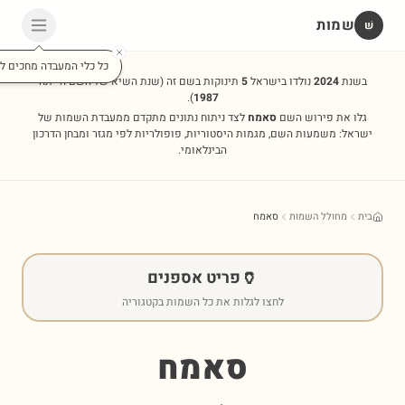
שמות
שׁ
כל כלי המעבדה מחכים לכ
בשנת
2024
נולדו בישראל
5
תינוקות בשם זה
(שנת השיא של השם הייתה
).
1987
גלו את פירוש השם
סאמח
לצד ניתוח נתונים מתקדם ממעבדת השמות של
ישראל: משמעות השם, מגמות היסטוריות, פופולריות לפי מגזר ומבחן הדרכון
הבינלאומי.
בית
מחולל השמות
סאמח
🏺
פריט אספנים
לחצו לגלות את כל השמות בקטגוריה
סאמח