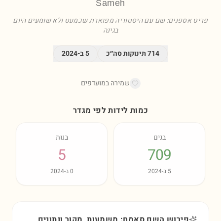
Sameh
פריט אספנים: שם עם היסטוריה מפוארת שכמעט ולא שומעים היום
בגינה
714
תינוקות סה״כ
5
ב-
2024
שמירה במועדפים
כמות לידות לפי מגדר
בנים
בנות
5
709
5
ב-
2024
0
ב-
2024
פירוש השם סאמח: משמעות, מקור ונתונים