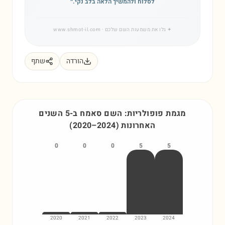
לסלוח ולהמשיך הלאה בלב נקי.
״
✦
גלו את משמעות השם שלכם
· www.shmot-il.com
הורדה
שתף
מגמת פופולריות: השם
סאמח
ב-5 השנים
האחרונות
)
2024
–
2020
(
0
0
0
5
5
2020
2021
2022
2023
2024