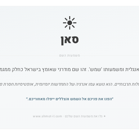
☀️
סאן
משמעות השם
בולות תרבותיים. הוא נושא עמו אנרגיה של התחדשות יומיומית, אופטימיות חסרת 
״
הפנו את פניכם אל השמש והצללים ייפלו מאחוריכם.
״
✦
גלו את משמעות השם שלכם
· www.shmot-il.com