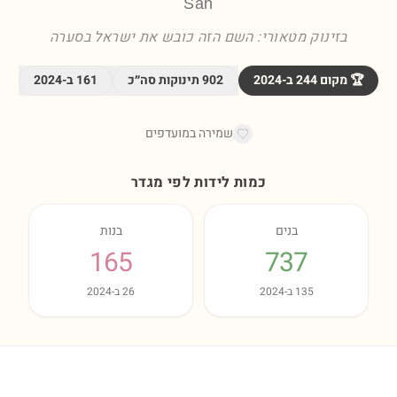
San
בזינוק מטאורי: השם הזה כובש את ישראל בסערה
🏆 מקום
244
ב-
2024
902
תינוקות סה״כ
161
ב-
2024
שמירה במועדפים
כמות לידות לפי מגדר
בנים
בנות
165
737
135
ב-
2024
26
ב-
2024