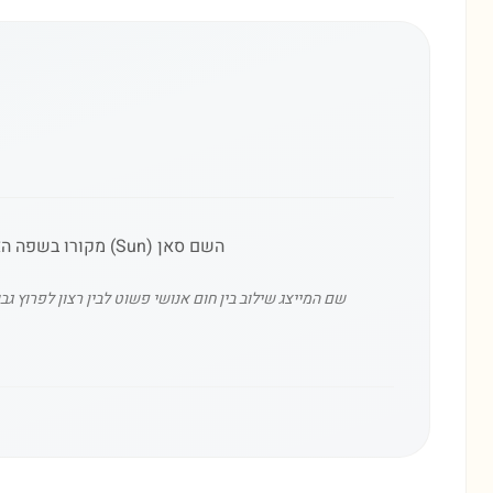
השם סאן (Sun) מקורו בשפה האנגלית ומשמעותו 'שמש'. זהו שם מודרני שאומץ בישראל כחלק ממגמה של שמות בינלאומיים קצרים.
שם המייצג שילוב בין חום אנושי פשוט לבין רצון לפרוץ ג