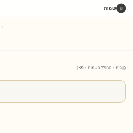
שמות
שׁ
ב
בית
מחולל השמות
סאן