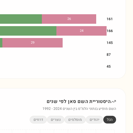
26
161
24
166
29
145
87
45
היסטוריית השם
סאן
לפי שנים
השם מופיע בנתוני הלמ"ס בין השנים
2024
-
1992
הכל
יהודים
מוסלמים
נוצרים
דרוזים