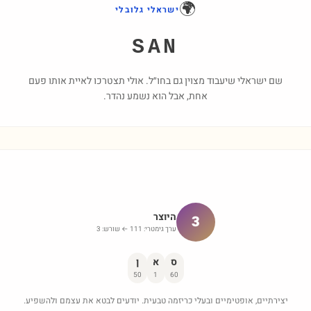
🌍
ישראלי גלובלי
SAN
שם ישראלי שיעבוד מצוין גם בחו״ל. אולי תצטרכו לאיית אותו פעם
אחת, אבל הוא נשמע נהדר.
היוצר
3
ערך גימטרי:
111
← שורש:
3
ס
א
ן
50
1
60
יצירתיים, אופטימיים ובעלי כריזמה טבעית. יודעים לבטא את עצמם ולהשפיע.