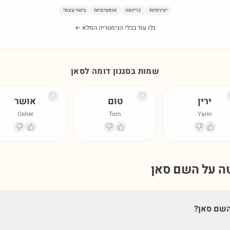
יצירתיות
כריזמה
אופטימיות
ביטוי עצמי
גלו עוד בכלי הגימטריה המלא ←
שמות בסגנון דומה ל
סאן
ירין
טום
אושר
Osher
Tom
Yarin
טה על השם
סאן
השם סאן?