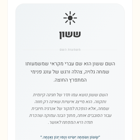
☀️
ששון
משמעות השם
השם ששון הוא שם עברי מקראי שמשמעותו
שמחה גלויה, צהלה ורגש של עונג פנימי
המתפרץ החוצה.
השם ששון נושא עמו תדר של חגיגה קיומית
ותקווה. הוא מייצג אישיות שאינה רק חווה
שמחה, אלא הופכת למקור של אנרגיה חיובית
עבור הסובבים אותה, מתוך הבנה עמוקה שהכרת
תודה היא המפתח לאושר.
״
שָׂשׂוֹן וְשִׂמְחָה יַשִּׂיגוּ וְנָסוּ יָגוֹן וַאֲנָחָה.
״