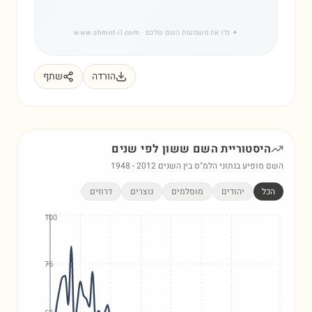
✦
גלו את משמעות השם שלכם
· www.shmot-il.com
הורדה
שתף
היסטוריית השם
ששון
לפי שנים
השם מופיע בנתוני הלמ"ס בין השנים
2012
-
1948
הכל
יהודים
מוסלמים
נוצרים
דרוזים
100
75