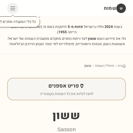
שמות
שׁ
כל כלי המעבדה מחכים לכ
בשנת
2024
נולדו בישראל
פחות מ-5
תינוקות בשם זה
(שנת השיא של השם
הייתה
1955
).
גלו את פירוש השם
ששון
לצד ניתוח נתונים מתקדם ממעבדת השמות של ישראל:
משמעות השם, מגמות היסטוריות, פופולריות לפי מגזר ומבחן הדרכון הבינלאומי.
בית
מחולל השמות
ששון
🏺
פריט אספנים
לחצו לגלות את כל השמות בקטגוריה
ששון
Sasson