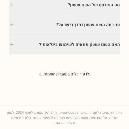
מה הפירוש של השם ששון?
עד כמה השם ששון נפוץ בישראל?
האם השם ששון מתאים לשימוש בינלאומי?
גלו עוד כלים במעבדת השמות ←
מקור הנתונים: הלשכה המרכזית לסטטיסטיקה (הלמ"ס), מעודכן לשנת
2024
. למען
שמירה על הפרטיות, שמות שהופיעו פחות מ-5 פעמים בשנה קלנדרית אינם
נכללים במאגר.