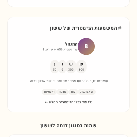
המשמעות הגימטרית של
ששון
המנהל
8
ערך גימטרי:
656
← שורש:
8
ש
ש
ו
ן
50
6
300
300
שאפתנים, בעלי חוש עסקי מפותח וכושר ארגון גבוה.
שאפתנות
כוח
ארגון
הישגיות
גלו עוד בכלי הגימטריה המלא ←
שמות בסגנון דומה ל
ששון