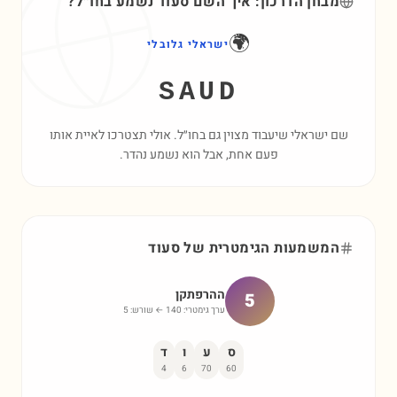
מבחן הדרכון: איך השם
סעוד
נשמע בחו״ל?
🌍
ישראלי גלובלי
SAUD
שם ישראלי שיעבוד מצוין גם בחו״ל. אולי תצטרכו לאיית אותו
פעם אחת, אבל הוא נשמע נהדר.
המשמעות הגימטרית של
סעוד
ההרפתקן
5
ערך גימטרי:
140
← שורש:
5
ס
ע
ו
ד
4
6
70
60