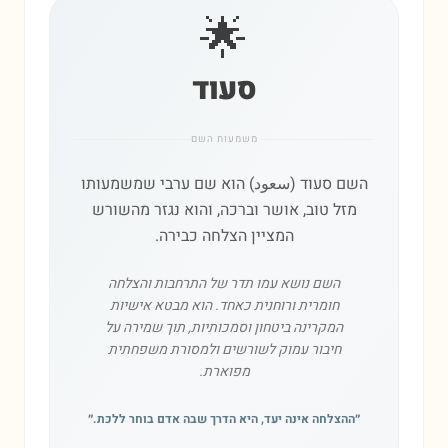
🌟
סעוד
משמעות השם
השם סעוד (سعود) הוא שם ערבי שמשמעותו
מזל טוב, אושר וברכה, והוא נגזר מהשורש
המציין הצלחה כבירה.
השם נושא עמו תדר של התרחבות והצלחה
חומרית ורוחנית כאחד. הוא מבטא אישיות
המקרינה ביטחון וסמכותיות, תוך שמירה על
חיבור עמוק לשורשים ולמסורת משפחתית
מפוארת.
״
ההצלחה אינה יעד, היא הדרך שבה אדם בוחר ללכת.
״