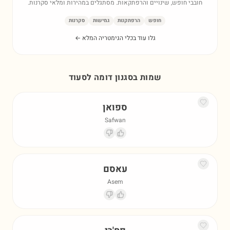
חובבי חופש, שינויים והרפתקאות. מסתגלים במהירות ומלאי סקרנות.
חופש
הרפתקנות
גמישות
סקרנות
גלו עוד בכלי הגימטריה המלא ←
שמות בסגנון דומה ל
סעוד
ספואן
Safwan
עאסם
Asem