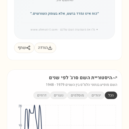
״
כוח אינו נמדד ברעש, אלא בעומק השורשים.
״
✦
גלו את משמעות השם שלכם
· www.shmot-il.com
הורדה
שתף
היסטוריית השם
סרג'
לפי שנים
השם מופיע בנתוני הלמ"ס בין השנים
1979
-
1948
הכל
יהודים
מוסלמים
נוצרים
דרוזים
20
15