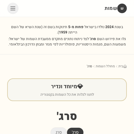
שמות
שׁ
בשנת
2024
נולדו בישראל
פחות מ-5
תינוקות בשם זה
(שנת השיא של השם
הייתה
1959
).
גלו את פירוש השם
סרג'
לצד ניתוח נתונים מתקדם ממעבדת השמות של ישראל:
משמעות השם, מגמות היסטוריות, פופולריות לפי מגזר ומבחן הדרכון הבינלאומי.
בית
מחולל השמות
סרג'
💎
מיוחד ונדיר
לחצו לגלות את כל השמות בקטגוריה
סרג'
סרג'
סרג