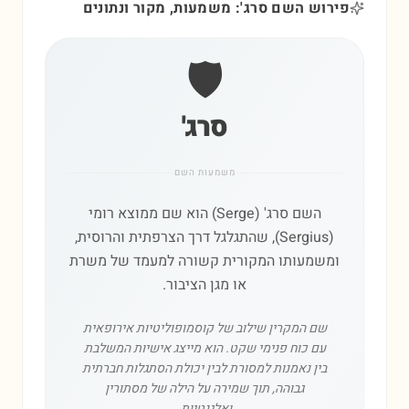
פירוש השם סרג': משמעות, מקור ונתונים
🛡️
סרג'
משמעות השם
השם סרג' (Serge) הוא שם ממוצא רומי
(Sergius), שהתגלגל דרך הצרפתית והרוסית,
ומשמעותו המקורית קשורה למעמד של משרת
או מגן הציבור.
שם המקרין שילוב של קוסמופוליטיות אירופאית
עם כוח פנימי שקט. הוא מייצג אישיות המשלבת
בין נאמנות למסורת לבין יכולת הסתגלות חברתית
גבוהה, תוך שמירה על הילה של מסתורין
ואלגנטיות.