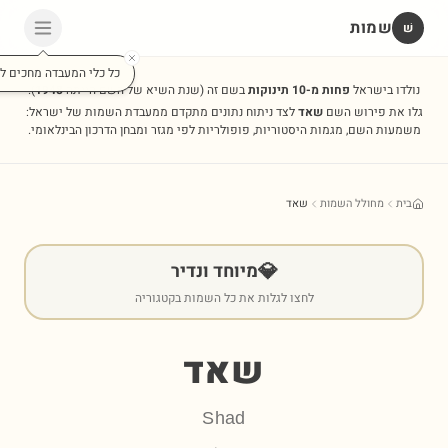
שמות
שׁ
כל כלי המעבדה מחכים לכ
נולדו בישראל
פחות מ-10 תינוקות
בשם זה
(שנת השיא של השם הייתה
1948
).
גלו את פירוש השם
שאד
לצד ניתוח נתונים מתקדם ממעבדת השמות של ישראל:
משמעות השם, מגמות היסטוריות, פופולריות לפי מגזר ומבחן הדרכון הבינלאומי.
בית
מחולל השמות
שאד
💎
מיוחד ונדיר
לחצו לגלות את כל השמות בקטגוריה
שאד
Shad