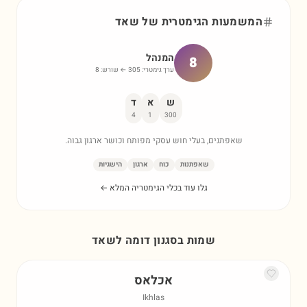
המשמעות הגימטרית של
שאד
המנהל
8
ערך גימטרי:
305
← שורש:
8
ש
א
ד
4
1
300
שאפתנים, בעלי חוש עסקי מפותח וכושר ארגון גבוה.
שאפתנות
כוח
ארגון
הישגיות
גלו עוד בכלי הגימטריה המלא ←
שמות בסגנון דומה ל
שאד
אכלאס
Ikhlas