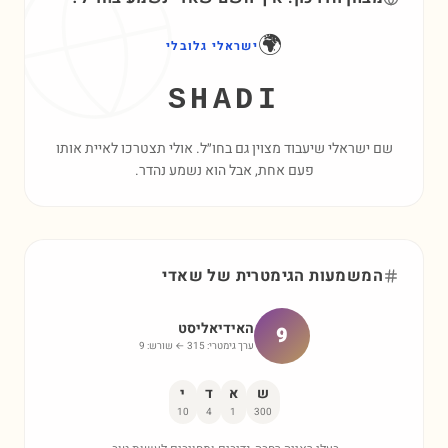
🌍
ישראלי גלובלי
SHADI
שם ישראלי שיעבוד מצוין גם בחו״ל. אולי תצטרכו לאיית אותו
פעם אחת, אבל הוא נשמע נהדר.
המשמעות הגימטרית של
שאדי
האידיאליסט
9
ערך גימטרי:
315
← שורש:
9
ש
א
ד
י
10
4
1
300