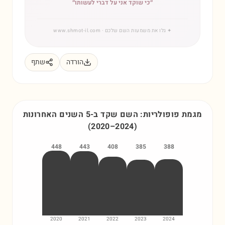
״
כי שוקד אני על דברי לעשותו
״
✦
גלו את משמעות השם שלכם
· www.shmot-il.com
הורדה
שתף
מגמת פופולריות: השם
שקד
ב-5 השנים האחרונות
(
2020
–
2024
)
448
443
408
385
388
2020
2021
2022
2023
2024