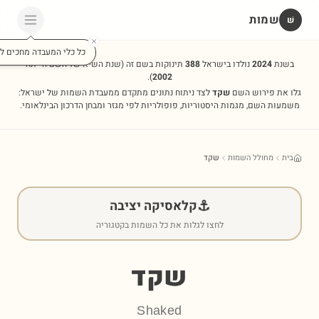
שמות
שׁ
כל כלי המעבדה מחכים לכ
בשנת
2024
נולדו בישראל
388
תינוקות בשם זה
(שנת השיא של השם הייתה
).
2002
גלו את פירוש השם
שקד
לצד ניתוח נתונים מתקדם ממעבדת השמות של ישראל:
משמעות השם, מגמות היסטוריות, פופולריות לפי מגזר ומבחן הדרכון הבינלאומי.
בית
מחולל השמות
שקד
⚓
קלאסיקה יציבה
לחצו לגלות את כל השמות בקטגוריה
שקד
Shaked