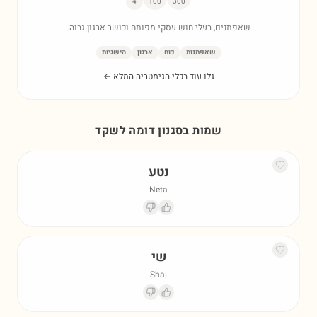
4
100
300
שאפתנים, בעלי חוש עסקי מפותח וכושר ארגון גבוה.
שאפתנות
כוח
ארגון
הישגיות
גלו עוד בכלי הגימטריה המלא ←
שמות בסגנון דומה ל
שקד
נטע
Neta
שי
Shai