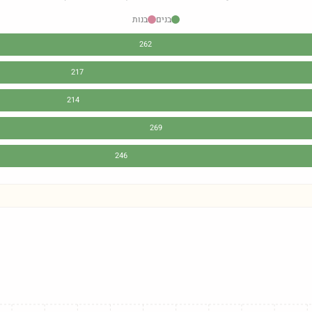
בנים
בנות
262
217
214
269
246