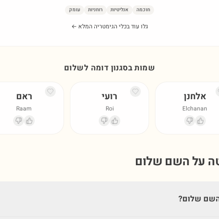
חוכמה
אנליטיות
רוחניות
עומק
גלו עוד בכלי הגימטריה המלא ←
שמות בסגנון דומה ל
שלום
אלחנן
רועי
ראם
Raam
Roi
Elchanan
טה על השם
שלום
השם שלום?