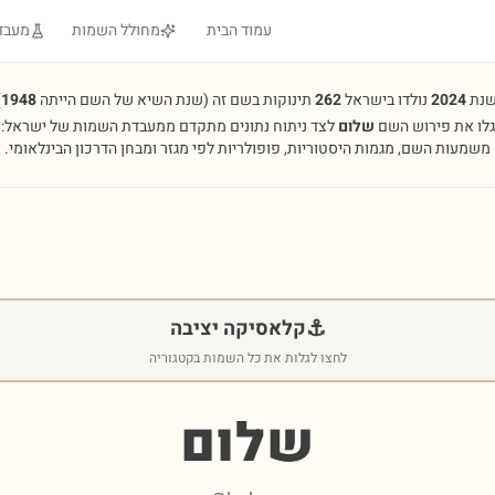
עמוד הבית
מחולל השמות
מעבד
שנת
2024
נולדו בישראל
262
תינוקות בשם זה
(שנת השיא של השם הייתה
1948
.
גלו את פירוש השם
שלום
לצד ניתוח נתונים מתקדם ממעבדת השמות של ישראל:
משמעות השם, מגמות היסטוריות, פופולריות לפי מגזר ומבחן הדרכון הבינלאומי.
⚓
קלאסיקה יציבה
לחצו לגלות את כל השמות בקטגוריה
שלום