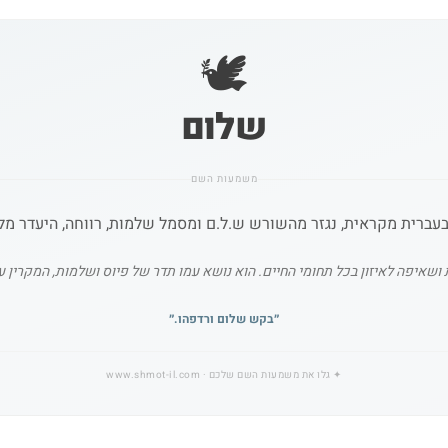
🕊️
שלום
משמעות השם
עברית מקראית, נגזר מהשורש ש.ל.ם ומסמל שלמות, רווחה, היעדר מל
 ושאיפה לאיזון בכל תחומי החיים. הוא נושא עמו תדר של פיוס ושלמות, המקרין על
״
בקש שלום ורדפהו.
״
✦
גלו את משמעות השם שלכם
· www.shmot-il.com