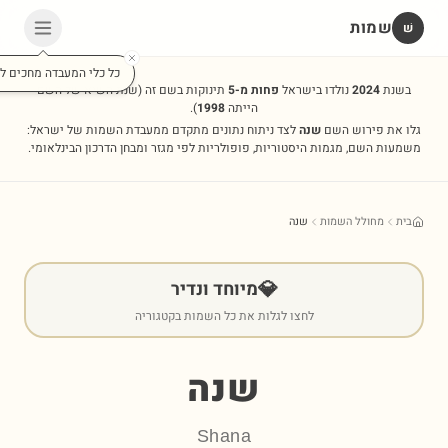
שמות
שׁ
כל כלי המעבדה מחכים לכ
בשנת
2024
נולדו בישראל
פחות מ-5
תינוקות בשם זה
(שנת השיא של השם
הייתה
1998
).
גלו את פירוש השם
שנה
לצד ניתוח נתונים מתקדם ממעבדת השמות של ישראל:
משמעות השם, מגמות היסטוריות, פופולריות לפי מגזר ומבחן הדרכון הבינלאומי.
בית
מחולל השמות
שנה
💎
מיוחד ונדיר
לחצו לגלות את כל השמות בקטגוריה
שנה
Shana