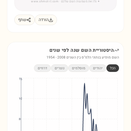
✦
גלו את משמעות השם שלכם
· www.shmot-il.com
הורדה
שתף
היסטוריית השם
שנה
לפי שנים
השם מופיע בנתוני הלמ"ס בין השנים
2008
-
1954
הכל
יהודים
מוסלמים
נוצרים
דרוזים
16
12
8