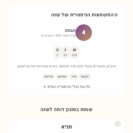
המשמעות הגימטרית של
שנה
הבונה
4
ערך גימטרי:
355
← שורש:
4
ש
נ
ה
5
50
300
יציבים, מעשיים ובעלי חוש סדר מפותח. בונים מערכות וזוכים לאמון.
יציבות
סדר
אמינות
חריצות
גלו עוד בכלי הגימטריה המלא ←
שמות בסגנון דומה ל
שנה
תניא