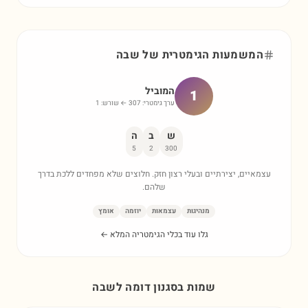
המשמעות הגימטרית של
שבה
המוביל
1
ערך גימטרי:
307
← שורש:
1
ש
ב
ה
5
2
300
עצמאיים, יצירתיים ובעלי רצון חזק. חלוצים שלא מפחדים ללכת בדרך
שלהם.
מנהיגות
עצמאות
יוזמה
אומץ
גלו עוד בכלי הגימטריה המלא ←
שמות בסגנון דומה ל
שבה