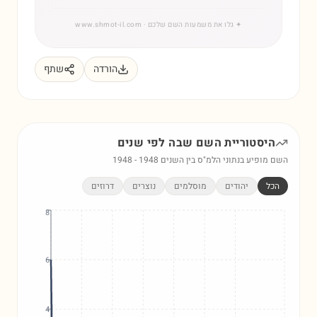
✦
גלו את משמעות השם שלכם
· www.shmot-il.com
הורדה
שתף
היסטוריית השם
שבה
לפי שנים
השם מופיע בנתוני הלמ"ס בין השנים
1948
-
1948
הכל
יהודים
מוסלמים
נוצרים
דרוזים
8
6
4