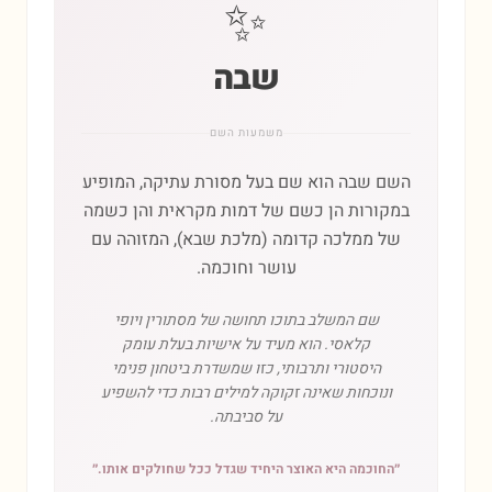
✨
שבה
משמעות השם
השם שבה הוא שם בעל מסורת עתיקה, המופיע
במקורות הן כשם של דמות מקראית והן כשמה
של ממלכה קדומה (מלכת שבא), המזוהה עם
עושר וחוכמה.
שם המשלב בתוכו תחושה של מסתורין ויופי
קלאסי. הוא מעיד על אישיות בעלת עומק
היסטורי ותרבותי, כזו שמשדרת ביטחון פנימי
ונוכחות שאינה זקוקה למילים רבות כדי להשפיע
על סביבתה.
״
החוכמה היא האוצר היחיד שגדל ככל שחולקים אותו.
״