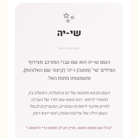
✨
שי-יה
משמעות השם
השם שי-יה הוא שם עברי המורכב מצירוף
המילים 'שי' (מתנה) ו-'יה' (קיצור שם האלוהות),
ומשמעותו מתנת האל.
השם מבטא תחושה של נס והתעלות, המשלב בין
החומרי לרוחני. הוא נושא עמו תדר של הערכה
לחיים וחיבור ליסודות נסתרים, המעניקים לבעלי
השם הילה של עדינות ועומק רגשי יוצא דופן.
״
בכל רגע טמונה מתנה, צריך רק לב פתוח כדי לראותה.
״