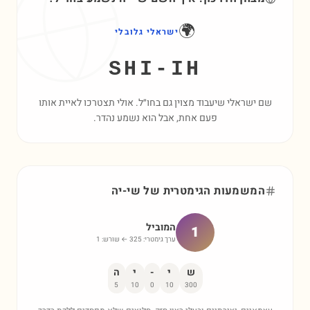
🌍
ישראלי גלובלי
SHI-IH
שם ישראלי שיעבוד מצוין גם בחו״ל. אולי תצטרכו לאיית אותו
פעם אחת, אבל הוא נשמע נהדר.
המשמעות הגימטרית של
שי-יה
המוביל
1
ערך גימטרי:
325
← שורש:
1
ש
י
-
י
ה
5
10
0
10
300