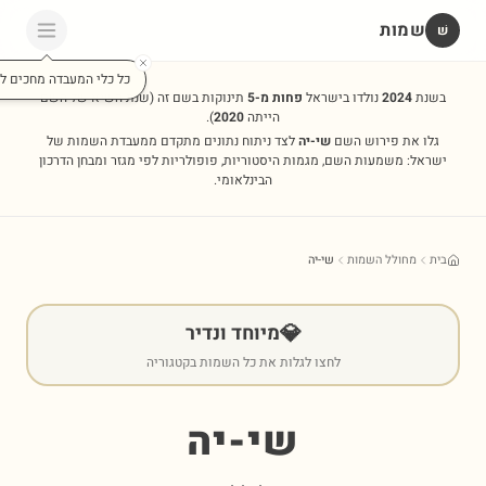
שמות
שׁ
כל כלי המעבדה מחכים לכ
בשנת
2024
נולדו בישראל
פחות מ-5
תינוקות בשם זה
(שנת השיא של השם
הייתה
2020
).
גלו את פירוש השם
שי-יה
לצד ניתוח נתונים מתקדם ממעבדת השמות של
ישראל: משמעות השם, מגמות היסטוריות, פופולריות לפי מגזר ומבחן הדרכון
הבינלאומי.
בית
מחולל השמות
שי-יה
💎
מיוחד ונדיר
לחצו לגלות את כל השמות בקטגוריה
שי-יה