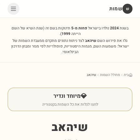
שמות
שׁ
בשנת
2024
נולדו בישראל
פחות מ-5
תינוקות בשם זה
(שנת השיא של השם
הייתה
1999
).
גלו את פירוש השם
שיהאב
לצד ניתוח נתונים מתקדם ממעבדת השמות של
ישראל: משמעות השם, מגמות היסטוריות, פופולריות לפי מגזר ומבחן הדרכון
הבינלאומי.
בית
מחולל השמות
שיהאב
💎
מיוחד ונדיר
לחצו לגלות את כל השמות בקטגוריה
שיהאב