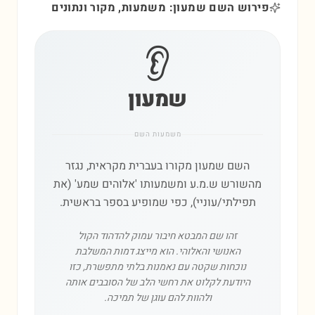
פירוש השם שמעון: משמעות, מקור ונתונים
👂
שמעון
משמעות השם
השם שמעון מקורו בעברית מקראית, נגזר
מהשורש ש.מ.ע ומשמעותו 'אלוהים שמע' (את
תפילתי/עוניי), כפי שמופיע בספר בראשית.
זהו שם המבטא חיבור עמוק להדהוד הקול
האנושי והאלוהי. הוא מייצג דמות המשלבת
נוכחות שקטה עם נאמנות בלתי מתפשרת, כזו
היודעת לקלוט את רחשי הלב של הסובבים אותה
ולהוות להם עוגן של תמיכה.