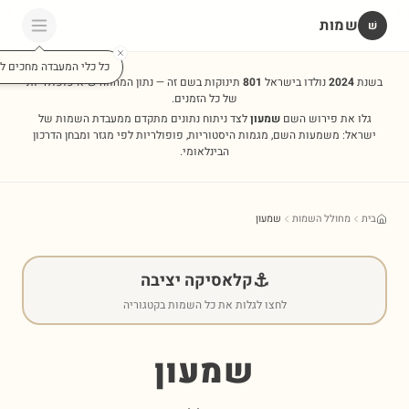
שמות
שׁ
כל כלי המעבדה מחכים לכ
בשנת
2024
נולדו בישראל
801
תינוקות בשם זה — נתון המהווה שיא פופולריות
של כל הזמנים.
גלו את פירוש השם
שמעון
לצד ניתוח נתונים מתקדם ממעבדת השמות של
ישראל: משמעות השם, מגמות היסטוריות, פופולריות לפי מגזר ומבחן הדרכון
הבינלאומי.
בית
מחולל השמות
שמעון
⚓
קלאסיקה יציבה
לחצו לגלות את כל השמות בקטגוריה
שמעון