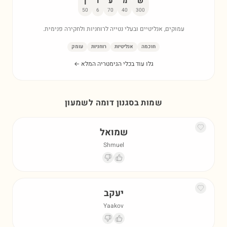
ש
מ
ע
ו
ן
50
6
70
40
300
עמוקים, אנליטיים ובעלי נטייה לרוחניות ולחקירה פנימית.
חוכמה
אנליטיות
רוחניות
עומק
גלו עוד בכלי הגימטריה המלא ←
שמות בסגנון דומה ל
שמעון
שמואל
Shmuel
יעקב
Yaakov