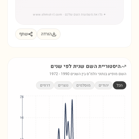
✦
גלו את משמעות השם שלכם
· www.shmot-il.com
הורדה
שתף
היסטוריית השם
שנית
לפי שנים
השם מופיע בנתוני הלמ"ס בין השנים
1990
-
1972
הכל
יהודים
מוסלמים
נוצרים
דרוזים
24
18