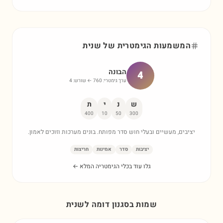
המשמעות הגימטרית של
שנית
הבונה
4
ערך גימטרי:
760
← שורש:
4
ש
נ
י
ת
400
10
50
300
יציבים, מעשיים ובעלי חוש סדר מפותח. בונים מערכות וזוכים לאמון.
יציבות
סדר
אמינות
חריצות
גלו עוד בכלי הגימטריה המלא ←
שמות בסגנון דומה ל
שנית