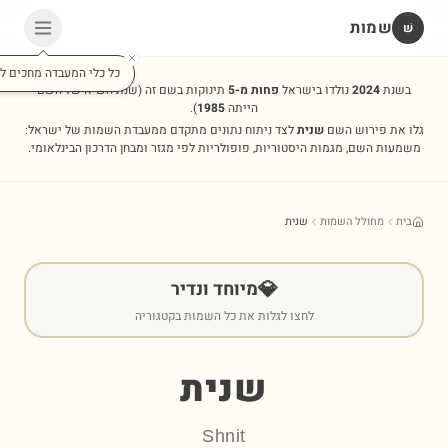
שמות
שׁ
כל כלי המעבדה מחכים לכ
בשנת
2024
נולדו בישראל
פחות מ-5
תינוקות בשם זה
(שנת השיא של השם
הייתה
1985
).
גלו את פירוש השם
שנית
לצד ניתוח נתונים מתקדם ממעבדת השמות של ישראל:
משמעות השם, מגמות היסטוריות, פופולריות לפי מגזר ומבחן הדרכון הבינלאומי.
בית
מחולל השמות
שנית
💎
מיוחד ונדיר
לחצו לגלות את כל השמות בקטגוריה
שנית
Shnit