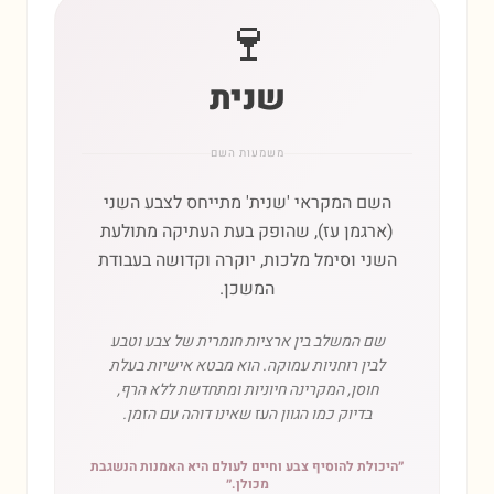
🍷
שנית
משמעות השם
השם המקראי 'שנית' מתייחס לצבע השני
(ארגמן עז), שהופק בעת העתיקה מתולעת
השני וסימל מלכות, יוקרה וקדושה בעבודת
המשכן.
שם המשלב בין ארציות חומרית של צבע וטבע
לבין רוחניות עמוקה. הוא מבטא אישיות בעלת
חוסן, המקרינה חיוניות ומתחדשת ללא הרף,
בדיוק כמו הגוון העז שאינו דוהה עם הזמן.
״
היכולת להוסיף צבע וחיים לעולם היא האמנות הנשגבת
מכולן.
״