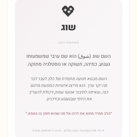
💖
שוג
משמעות השם
השם שוג (شوق) הוא שם ערבי שמשמעותו
געגוע, כמיהה, תשוקה או נוסטלגיה מתוקה.
השם מבטא תנועה מתמדת של הלב לעבר דבר
מה יקר ערך. הוא מייצג אישיות המונעת מרגש
כנה, שאיפה לחיבור אנושי עמוק ויכולת להעריך
את היופי שבגעגוע ובזיכרון.
״
הלב תמיד מוצא את דרכו אל מה שהוא חפץ בו באמת.
״
✦
גלו את משמעות השם שלכם
· www.shmot-il.com