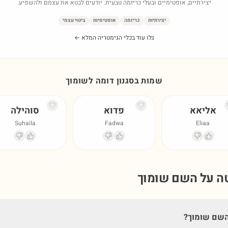
יצירתיים, אופטימיים ובעלי כריזמה טבעית. יודעים לבטא את עצמם ולהשפיע.
יצירתיות
כריזמה
אופטימיות
ביטוי עצמי
גלו עוד בכלי הגימטריה המלא ←
שמות בסגנון דומה ל
שומוך
אליאא
פדוא
סוהילה
Suhaila
Fadwa
Eliaa
טה על השם
שומוך
השם שומוך?