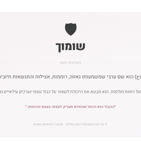
🛡️
שומוך
משמעות השם
) הוא שם ערבי שמשמעותו גאווה, רוממות, אצילות והתנשאות חיובית
ל רוחות חולפות. הוא מבטא את היכולת לשמור על כבוד עצמי וערכים עילאיים גם
״
הכבוד הוא הכתר שהאדם מעניק לעצמו בעצם נוכחותו.
״
✦
גלו את משמעות השם שלכם
· www.shmot-il.com