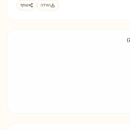
הורדה
שתף
(