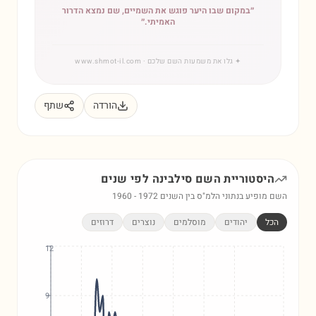
״
במקום שבו היער פוגש את השמיים, שם נמצא הדרור
האמיתי.
״
✦
גלו את משמעות השם שלכם
· www.shmot-il.com
הורדה
שתף
היסטוריית השם
סילבינה
לפי שנים
השם מופיע בנתוני הלמ"ס בין השנים
1972
-
1960
הכל
יהודים
מוסלמים
נוצרים
דרוזים
12
9