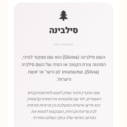
🌲
סילבינה
משמעות השם
השם סילבינה (Silvina) הוא שם ממקור לטיני,
המהווה צורת הקטנה או הטיה של השם סילביה
(Silvia), שמשמעותו 'מן היער' או 'אשת
היערות'.
שם המקרין חיבור עמוק לטבע ולאינסטינקטים
ראשוניים, יחד עם אלגנטיות אירופאית קלאסית.
הוא מייצג אישיות המשלבת בין פראיות פנימית
לבין עדינות חברתית, המבקשת למצוא את
המרחב האישי שלה בתוך העולם המודרני.