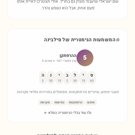
שם ישראלי שיעבוד מצוין גם בחו״ל. אולי תצטרכו לאיית אותו
פעם אחת, אבל הוא נשמע נהדר.
המשמעות הגימטרית של
סילבינה
ההרפתקן
5
ערך גימטרי:
167
← שורש:
5
ס
י
ל
ב
י
נ
ה
5
50
10
2
30
10
60
חובבי חופש, שינויים והרפתקאות. מסתגלים במהירות ומלאי סקרנות.
חופש
הרפתקנות
גמישות
סקרנות
גלו עוד בכלי הגימטריה המלא ←