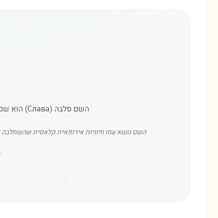
השם סלבה (Слава) הוא שם ממקור סלאבי, המהווה קיצור לשמות המסתיימים בסיומת 'סלאב' ומשמעותו היא 'תהילה' או 'כבוד'.
השם נושא עמו חיוניות אירופאית קלאסית שהשתלבה עמוק
״