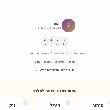
ההוגה
7
ערך גימטרי:
97
← שורש:
7
ס
ל
ב
ה
5
2
30
60
עמוקים, אנליטיים ובעלי נטייה לרוחניות ולחקירה פנימית.
חוכמה
אנליטיות
רוחניות
עומק
גלו עוד בכלי הגימטריה המלא ←
שמות בסגנון דומה ל
סלבה
טימור
קיריל
ניק