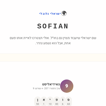
🌍
ישראלי גלובלי
SOFIAN
שם ישראלי שיעבוד מצוין גם בחו״ל. אולי תצטרכו לאיית אותו פעם
אחת, אבל הוא נשמע נהדר.
האידיאליסט
9
ערך גימטרי:
207
← שורש:
9
ס
ו
פ
י
א
ן
50
1
10
80
6
60