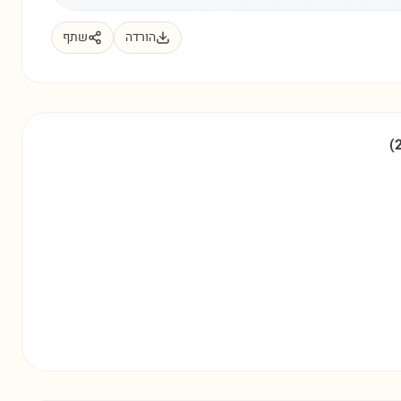
הורדה
שתף
(