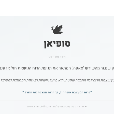
🕊️
סופיאן
משמעות השם
 שנגזר מהשורש 'סאפה', המתאר את תנועת הרוח הנושאת חול או עננים
 עוצמת הרוח לבין התמדה שקטה. הוא מייצג אישיות רב-גונית המסוגלת להסתגל לש
״
כרוח המעצבת את החול, כך הרוח מעצבת את הגורל.
״
✦
גלו את משמעות השם שלכם
· www.shmot-il.com