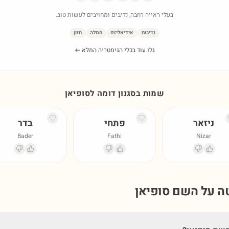
בעלי ראייה רחבה, נדיבים ומחויבים לעשות טוב.
נדיבות
אידיאליזם
חמלה
חזון
גלו עוד בכלי הגימטריה המלא ←
שמות בסגנון דומה ל
סופיאן
ניזאר
פתחי
בדר
Bader
Fathi
Nizar
טה על השם
סופיאן