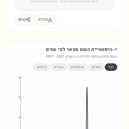
✦
גלו את משמעות השם שלכם
· www.shmot-il.com
הורדה
שתף
היסטוריית השם
סטאר
לפי שנים
השם מופיע בנתוני הלמ"ס בין השנים
2001
-
2001
הכל
יהודים
מוסלמים
נוצרים
דרוזים
8
6
4