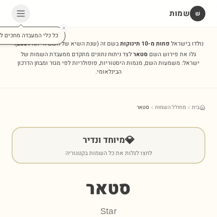
שמות
שׁ
כל כלי המעבדה מחכים לכ
נולדו בישראל
פחות מ-10 תינוקות
בשם זה
(שנת השיא של השם הייתה
2001
).
גלו את פירוש השם
סטאר
לצד ניתוח נתונים מתקדם ממעבדת השמות של
ישראל: משמעות השם, מגמות היסטוריות, פופולריות לפי מגזר ומבחן הדרכון
הבינלאומי.
בית
מחולל השמות
סטאר
💎
מיוחד ונדיר
לחצו לגלות את כל השמות בקטגוריה
סטאר
Star