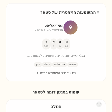
המשמעות הגימטרית של
סטאר
האידיאליסט
9
ערך גימטרי:
270
← שורש:
9
ס
ט
א
ר
200
1
9
60
בעלי ראייה רחבה, נדיבים ומחויבים לעשות טוב.
נדיבות
אידיאליזם
חמלה
חזון
גלו עוד בכלי הגימטריה המלא ←
שמות בסגנון דומה ל
סטאר
סטלה