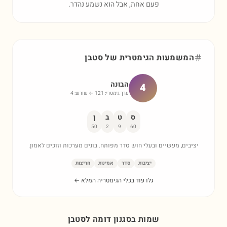
פעם אחת, אבל הוא נשמע נהדר.
המשמעות הגימטרית של
סטבן
הבונה
4
ערך גימטרי:
121
← שורש:
4
ס
ט
ב
ן
50
2
9
60
יציבים, מעשיים ובעלי חוש סדר מפותח. בונים מערכות וזוכים לאמון.
יציבות
סדר
אמינות
חריצות
גלו עוד בכלי הגימטריה המלא ←
שמות בסגנון דומה ל
סטבן