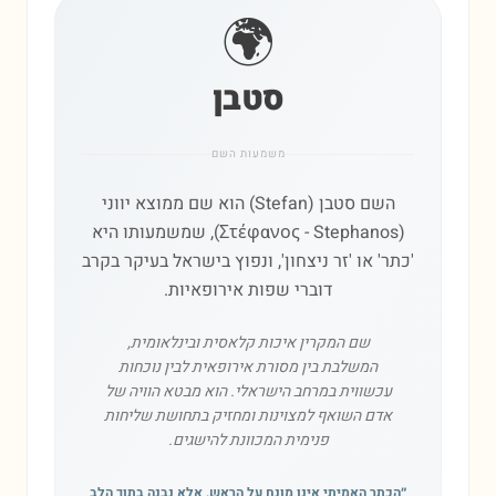
🌍
סטבן
משמעות השם
השם סטבן (Stefan) הוא שם ממוצא יווני
(Στέφανος - Stephanos), שמשמעותו היא
'כתר' או 'זר ניצחון', ונפוץ בישראל בעיקר בקרב
דוברי שפות אירופאיות.
שם המקרין איכות קלאסית ובינלאומית,
המשלבת בין מסורת אירופאית לבין נוכחות
עכשווית במרחב הישראלי. הוא מבטא הוויה של
אדם השואף למצוינות ומחזיק בתחושת שליחות
פנימית המכוונת להישגים.
״
הכתר האמיתי אינו מונח על הראש, אלא נבנה בתוך הלב