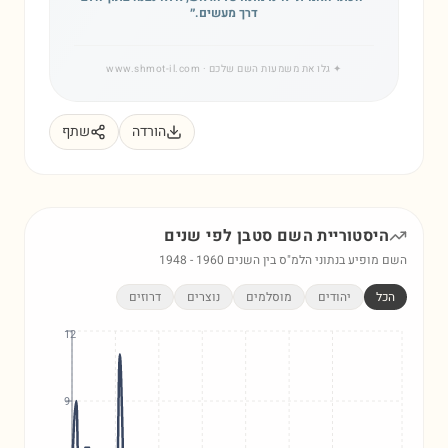
דרך מעשים.
״
✦
גלו את משמעות השם שלכם
· www.shmot-il.com
הורדה
שתף
היסטוריית השם
סטבן
לפי שנים
השם מופיע בנתוני הלמ"ס בין השנים
1960
-
1948
הכל
יהודים
מוסלמים
נוצרים
דרוזים
12
9