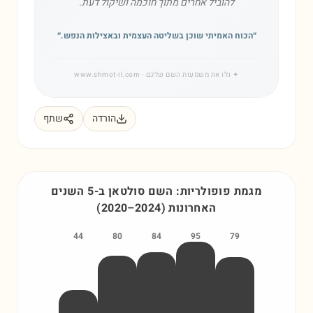
להוביל אחרים מתוך חוכמה ושיקול דעת.
״
הכוח האמיתי שוכן בשליטה העצמית ובאצילות הנפש.
״
✦
גלו את משמעות השם שלכם
· www.shmot-il.com
הורדה
שתף
מגמת פופולריות: השם
סולטאן
ב-5 השנים
האחרונות
)
2024
–
2020
(
44
80
84
95
79