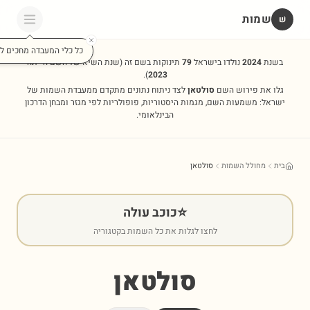
שמות
שׁ
כל כלי המעבדה מחכים לכ
בשנת
2024
נולדו בישראל
79
תינוקות בשם זה
(שנת השיא של השם הייתה
).
2023
גלו את פירוש השם
סולטאן
לצד ניתוח נתונים מתקדם ממעבדת השמות של
ישראל: משמעות השם, מגמות היסטוריות, פופולריות לפי מגזר ומבחן הדרכון
הבינלאומי.
בית
מחולל השמות
סולטאן
⭐
כוכב עולה
לחצו לגלות את כל השמות בקטגוריה
סולטאן