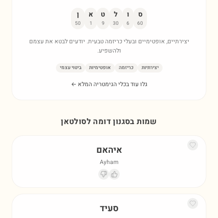
ס
ו
ל
ט
א
ן
50
1
9
30
6
60
יצירתיים, אופטימיים ובעלי כריזמה טבעית. יודעים לבטא את עצמם
ולהשפיע.
יצירתיות
כריזמה
אופטימיות
ביטוי עצמי
גלו עוד בכלי הגימטריה המלא ←
שמות בסגנון דומה ל
סולטאן
איהאם
Ayham
סעיד