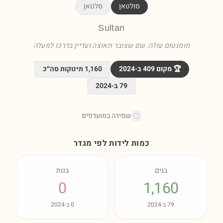
סולטאן
סלטאן
Sultan
מומנטום עולה: שם שצובר תאוצה ועדיין בדרכו למעלה
🏆 מקום
409
ב-
2024
1,160
תינוקות סה״כ
79
ב-
2024
שמירה במועדפים
כמות לידות לפי מגדר
בנים
בנות
0
1,160
79
ב-
2024
0
ב-
2024