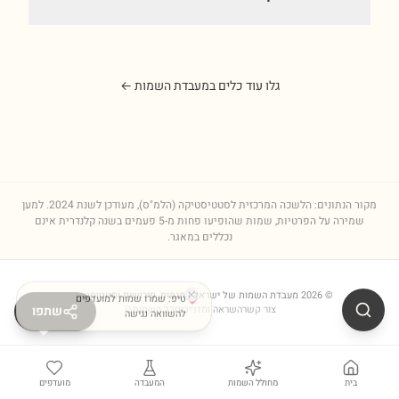
גלו עוד כלים במעבדת השמות ←
מקור הנתונים: הלשכה המרכזית לסטטיסטיקה (הלמ"ס), מעודכן לשנת
2024
. למען
שמירה על הפרטיות, שמות שהופיעו פחות מ-5 פעמים בשנה קלנדרית אינם
נכללים במאגר.
©
2026
מעבדת השמות של ישראל
טיפ: שמרו שמות למועדפים
| מגמות, פירושים וסטטיסטיקות
צור קשר
השראה ומדריכים
כל השמות
⚙
שתפו
להשוואה נגישה
בית
מחולל השמות
המעבדה
מועדפים