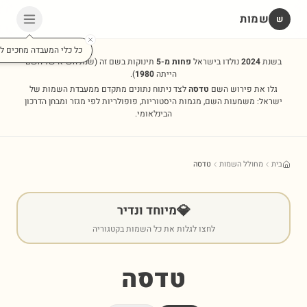
שמות
שׁ
כל כלי המעבדה מחכים לכ
בשנת
2024
נולדו בישראל
פחות מ-5
תינוקות בשם זה
(שנת השיא של השם
הייתה
1980
).
גלו את פירוש השם
טדסה
לצד ניתוח נתונים מתקדם ממעבדת השמות של
ישראל: משמעות השם, מגמות היסטוריות, פופולריות לפי מגזר ומבחן הדרכון
הבינלאומי.
בית
מחולל השמות
טדסה
💎
מיוחד ונדיר
לחצו לגלות את כל השמות בקטגוריה
טדסה