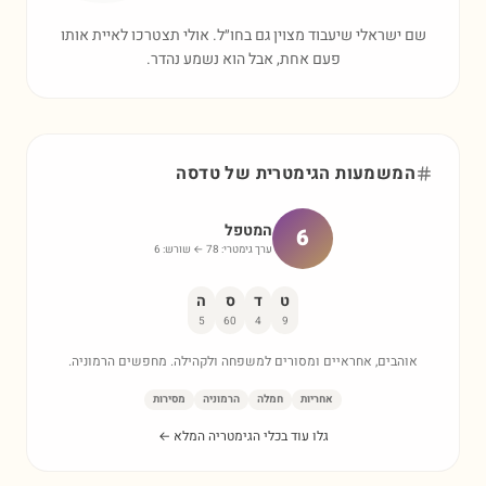
שם ישראלי שיעבוד מצוין גם בחו״ל. אולי תצטרכו לאיית אותו
פעם אחת, אבל הוא נשמע נהדר.
המשמעות הגימטרית של
טדסה
המטפל
6
ערך גימטרי:
78
← שורש:
6
ט
ד
ס
ה
5
60
4
9
אוהבים, אחראיים ומסורים למשפחה ולקהילה. מחפשים הרמוניה.
אחריות
חמלה
הרמוניה
מסירות
גלו עוד בכלי הגימטריה המלא ←