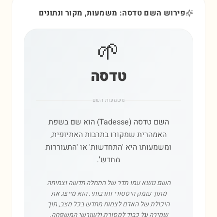
פירוש השם טדסה: משמעות, מקור ונתונים
🌱
טדסה
משמעות השם
השם טדסה (Tadesse) הוא שם בשפת
האמהרית שמקורו בתרבות האתיופית,
ומשמעותו היא 'התחדשות' או 'התעוררות
מחדש'.
השם נושא עמו תדר של התחלה חדשה וצמיחה
מתוך עומק היסטורי ותרבותי. הוא מייצג את
היכולת של האדם לצמוח מחדש בכל מצב, תוך
שמירה על כבוד למסורת ולשורשי המשפחה.