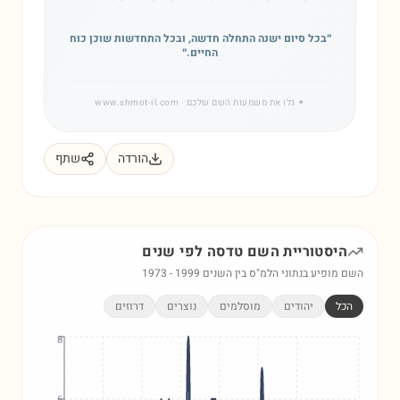
״
בכל סיום ישנה התחלה חדשה, ובכל התחדשות שוכן כוח
החיים.
״
✦
גלו את משמעות השם שלכם
· www.shmot-il.com
הורדה
שתף
היסטוריית השם
טדסה
לפי שנים
השם מופיע בנתוני הלמ"ס בין השנים
1999
-
1973
הכל
יהודים
מוסלמים
נוצרים
דרוזים
8
6