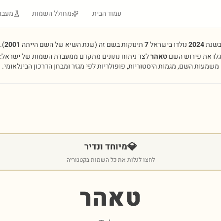
עמוד הבית
מחולל השמות
מעבד
שנת
2024
נולדו בישראל
7
תינוקות בשם זה
(שנת השיא של השם הייתה
2001
).
גלו את פירוש השם
טאהר
לצד ניתוח נתונים מתקדם ממעבדת השמות של ישראל:
משמעות השם, מגמות היסטוריות, פופולריות לפי מגזר ומבחן הדרכון הבינלאומי.
💎
מיוחד ונדיר
לחצו לגלות את כל השמות בקטגוריה
טאהר