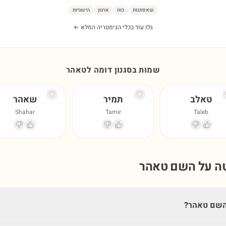
שאפתנות
כוח
ארגון
הישגיות
גלו עוד בכלי הגימטריה המלא ←
שמות בסגנון דומה ל
טאהר
טאלב
תמיר
שאהר
Shahar
Tamir
Taleb
טה על השם
טאהר
השם טאהר?