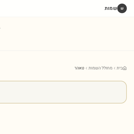
שמות
שׁ
ב
בית
מחולל השמות
טאהר