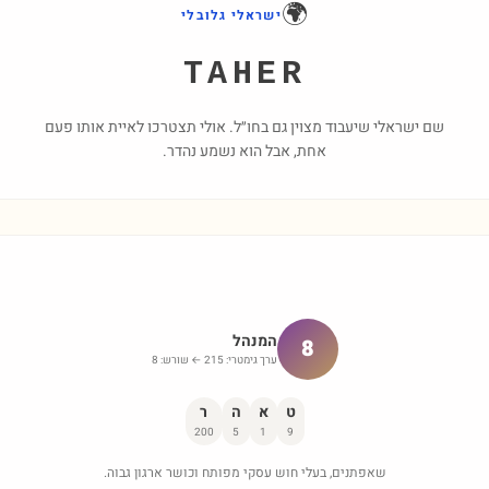
🌍
ישראלי גלובלי
TAHER
שם ישראלי שיעבוד מצוין גם בחו״ל. אולי תצטרכו לאיית אותו פעם
אחת, אבל הוא נשמע נהדר.
המנהל
8
ערך גימטרי:
215
← שורש:
8
ט
א
ה
ר
200
5
1
9
שאפתנים, בעלי חוש עסקי מפותח וכושר ארגון גבוה.