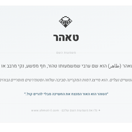
💎
טאהר
משמעות השם
הר (طاهر) הוא שם ערבי שמשמעותו טהור, חף מפשע, נקי מרבב או 
נושיים נעלים. הוא מייצג דמות המקרינה סביבה שלווה וסטנדרטים מוסריים גבוהי
״
הטוהר הוא האור המנצח את החשיכה מבלי להרים קול.
״
✦
גלו את משמעות השם שלכם
· www.shmot-il.com