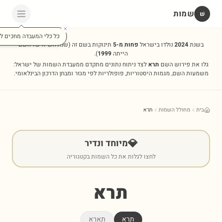
שמות
שׁ
כל כלי המעבדה מחכים לכ
בשנת
2024
נולדו בישראל
פחות מ-5
תינוקות בשם זה
(שנת השיא של השם
הייתה
1999
).
גלו את פירוש השם
תרא
לצד ניתוח נתונים מתקדם ממעבדת השמות של ישראל:
משמעות השם, מגמות היסטוריות, פופולריות לפי מגזר ומבחן הדרכון הבינלאומי.
בית
מחולל השמות
תרא
💎
מיוחד ונדיר
לחצו לגלות את כל השמות בקטגוריה
תרא
תרא
תארא