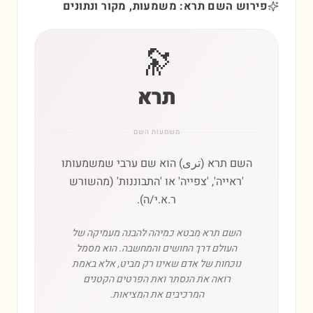
פירוש השם תרא: משמעות, מקור ונתונים
🔭
תרא
משמעות השם
השם תרא (ترى) הוא שם ערבי שמשמעותו
'ראייה', 'צפייה' או 'התבוננות' (מהשורש
ר.א.י/ה).
השם תרא מבטא כמיהה להבנה מעמיקה של
העולם דרך החושים והמחשבה. הוא מסמל
נוכחות של אדם שאינו רק מביט, אלא באמת
רואה את הנסתר ואת הפרטים הקטנים
המרכיבים את המציאות.