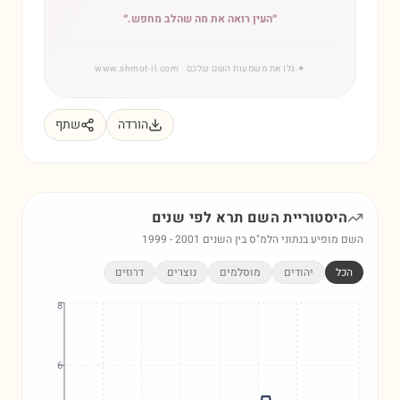
״
העין רואה את מה שהלב מחפש.
״
✦
גלו את משמעות השם שלכם
· www.shmot-il.com
הורדה
שתף
היסטוריית השם
תרא
לפי שנים
השם מופיע בנתוני הלמ"ס בין השנים
2001
-
1999
הכל
יהודים
מוסלמים
נוצרים
דרוזים
8
6