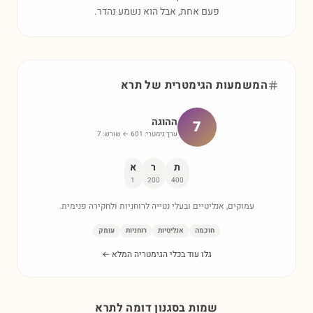
פעם אחת, אבל הוא נשמע נהדר.
המשמעות הגימטרית של
תרא
ההוגה
7
ערך גימטרי:
601
← שורש:
7
ת
ר
א
1
200
400
עמוקים, אנליטיים ובעלי נטייה לרוחניות ולחקירה פנימית.
חוכמה
אנליטיות
רוחניות
עומק
גלו עוד בכלי הגימטריה המלא ←
שמות בסגנון דומה ל
תרא