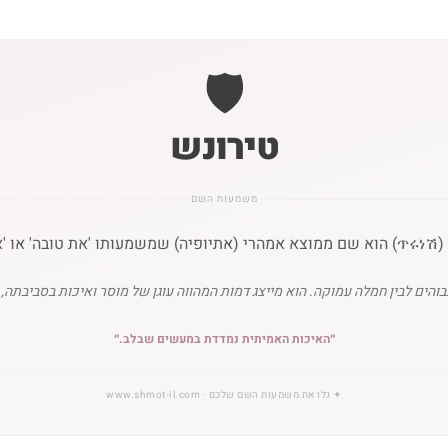
🛡️
טירונש
משמעות השם
איכותית'.
ים לבין חמלה עמוקה. הוא מייצג דמות המהווה עוגן של מוסר ואיכות בסביבתה, 
״
האיכות האמיתית נמדדת במעשים שבלב.
״
✦
גלו את משמעות השם שלכם
· www.shmot-il.com