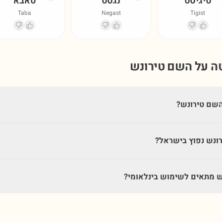
טיגיסט
נגסט
טאבא
Taba
Negast
Tigist
טה על השם
טירונש
שם טירונש?
ונש נפוץ בישראל?
 מתאים לשימוש בינלאומי?