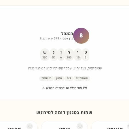
המנהל
8
ערך גימטרי:
575
← שורש:
8
ט
י
ר
ו
נ
ש
300
50
6
200
10
9
שאפתנים, בעלי חוש עסקי מפותח וכושר ארגון גבוה.
שאפתנות
כוח
ארגון
הישגיות
גלו עוד בכלי הגימטריה המלא ←
שמות בסגנון דומה ל
טירונש