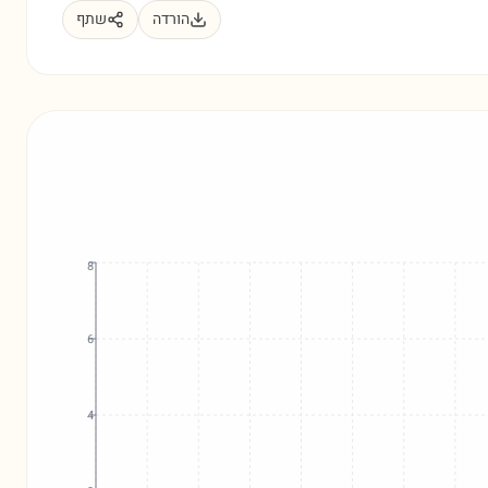
הורדה
שתף
8
6
4