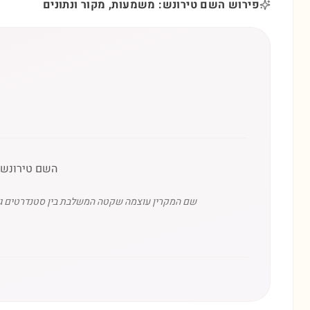
פירוש השם טירונש: משמעות, מקור ונתונים
השם טירונש (ጥሩነሽ) הוא שם ממוצא אמהרי (אתיופיה) שמשמעותו 'את טובה' או 'את 
שם המקרין עוצמה שקטה המשלבת בין סטנדרטים גבוה