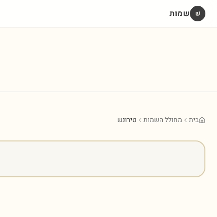
שמות
שׁ
בית
מחולל השמות
טירונש