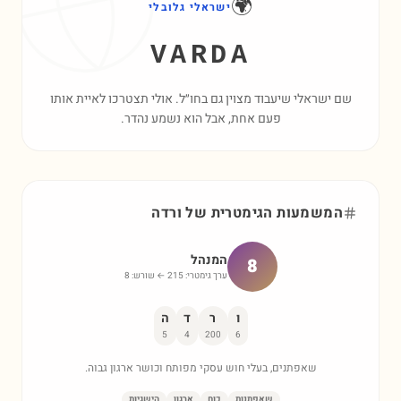
🌍
ישראלי גלובלי
VARDA
שם ישראלי שיעבוד מצוין גם בחו״ל. אולי תצטרכו לאיית אותו
פעם אחת, אבל הוא נשמע נהדר.
המשמעות הגימטרית של
ורדה
המנהל
8
ערך גימטרי:
215
← שורש:
8
ו
ר
ד
ה
5
4
200
6
שאפתנים, בעלי חוש עסקי מפותח וכושר ארגון גבוה.
שאפתנות
כוח
ארגון
הישגיות