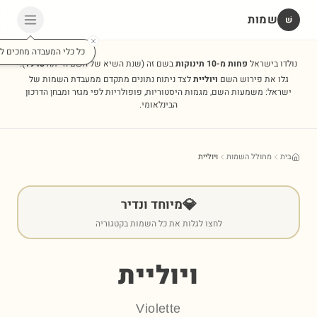
שמות
שׁ
כל כלי המעבדה מחכים לכ
נולדו בישראל
פחות מ-10 תינוקות
בשם זה
(שנת השיא של השם הייתה
1948
).
גלו את פירוש השם
ויוליית
לצד ניתוח נתונים מתקדם ממעבדת השמות של
ישראל: משמעות השם, מגמות היסטוריות, פופולריות לפי מגזר ומבחן הדרכון
הבינלאומי.
בית
מחולל השמות
ויוליית
💎
מיוחד ונדיר
לחצו לגלות את כל השמות בקטגוריה
ויוליית
Violette