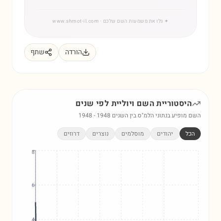
✦
גלו את משמעות השם שלכם
· www.shmot-il.com
הורדה
שתף
היסטוריית השם
ויוליית
לפי שנים
השם מופיע בנתוני הלמ"ס בין השנים
1948
-
1948
הכל
יהודים
מוסלמים
נוצרים
דרוזים
8
6
4