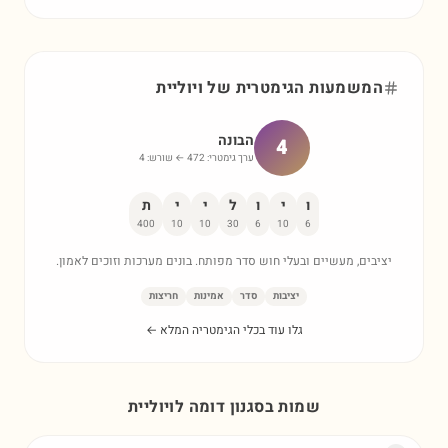
המשמעות הגימטרית של
ויוליית
הבונה
4
ערך גימטרי:
472
← שורש:
4
ו
י
ו
ל
י
י
ת
400
10
10
30
6
10
6
יציבים, מעשיים ובעלי חוש סדר מפותח. בונים מערכות וזוכים לאמון.
יציבות
סדר
אמינות
חריצות
גלו עוד בכלי הגימטריה המלא ←
שמות בסגנון דומה ל
ויוליית