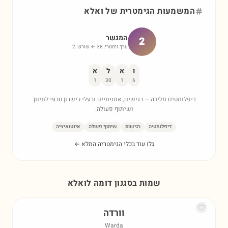
המשמעות הגימטרית של
ואלא
המגשר
2
ערך גימטרי:
38
← שורש:
2
ו
א
ל
א
1
30
1
6
דיפלומטים מלידה — רגישים, אמפתיים ובעלי כישרון טבעי לתיווך
ושיתוף פעולה.
דיפלומטיה
רגישות
שיתוף פעולה
אינטואיציה
גלו עוד בכלי הגימטריה המלא ←
שמות בסגנון דומה ל
ואלא
וורדה
Warda