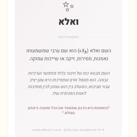
✨
ואלא
משמעות השם
השם ואלא (ولاء) הוא שם ערבי שמשמעותו
נאמנות, מסירות, זיקה או שייכות עמוקה.
השם מבטא כוח של חיבור בלתי מתפשר וערכיות
גבוהה. הוא מסמל אדם שתמיכתו היא עוגן יציב
עבור סביבתו, המשלב בין רגש עמוק לבין מחויבות
לאמת הפנימית שלו.
״
הנאמנות היא הדבק שמאחד את הכל ומשרה ביטחון
בעולם.
״
✦
גלו את משמעות השם שלכם
· www.shmot-il.com