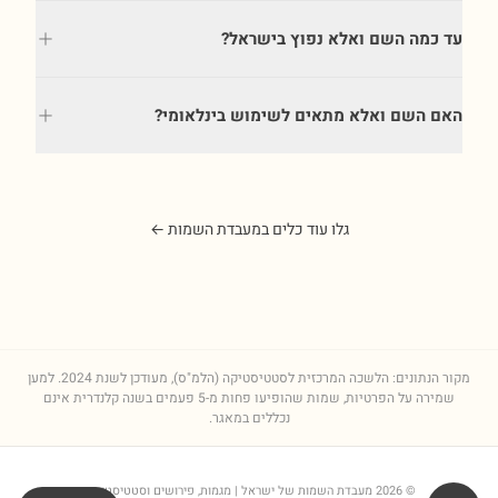
עד כמה השם ואלא נפוץ בישראל?
האם השם ואלא מתאים לשימוש בינלאומי?
גלו עוד כלים במעבדת השמות ←
מקור הנתונים: הלשכה המרכזית לסטטיסטיקה (הלמ"ס), מעודכן לשנת
2024
. למען
שמירה על הפרטיות, שמות שהופיעו פחות מ-5 פעמים בשנה קלנדרית אינם
נכללים במאגר.
©
2026
מעבדת השמות של ישראל
| מגמות, פירושים וסטטיסטיקות