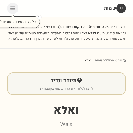
שמות
שׁ
כל כלי המעבדה מחכים לכ
נולדו בישראל
פחות מ-10 תינוקות
בשם זה
(שנת השיא של השם הייתה
1989
).
גלו את פירוש השם
ואלא
לצד ניתוח נתונים מתקדם ממעבדת השמות של ישראל:
משמעות השם, מגמות היסטוריות, פופולריות לפי מגזר ומבחן הדרכון הבינלאומי.
בית
מחולל השמות
ואלא
💎
מיוחד ונדיר
לחצו לגלות את כל השמות בקטגוריה
ואלא
Wala