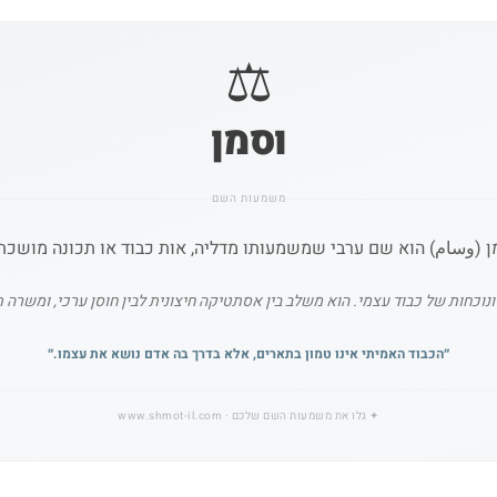
⚖️
וסמן
משמעות השם
 (وسام) הוא שם ערבי שמשמעותו מדליה, אות כבוד או תכונה מושכת 
כחות של כבוד עצמי. הוא משלב בין אסתטיקה חיצונית לבין חוסן ערכי, ומשרה תח
״
הכבוד האמיתי אינו טמון בתארים, אלא בדרך בה אדם נושא את עצמו.
״
✦
גלו את משמעות השם שלכם
· www.shmot-il.com