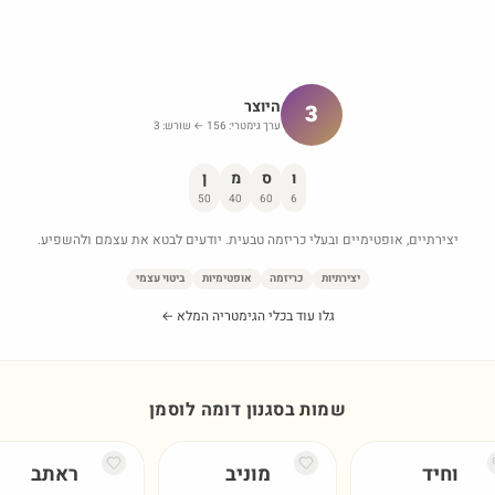
היוצר
3
ערך גימטרי:
156
← שורש:
3
ו
ס
מ
ן
50
40
60
6
יצירתיים, אופטימיים ובעלי כריזמה טבעית. יודעים לבטא את עצמם ולהשפיע.
יצירתיות
כריזמה
אופטימיות
ביטוי עצמי
גלו עוד בכלי הגימטריה המלא ←
שמות בסגנון דומה ל
וסמן
וחיד
מוניב
ראתב