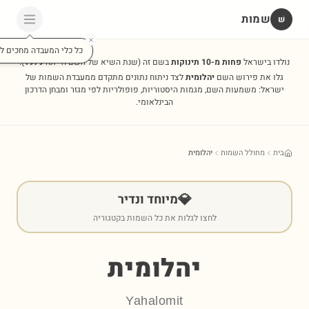
שמות
שׁ
כל כלי המעבדה מחכים לכ
נולדו בישראל
פחות מ-10 תינוקות
בשם זה
(שנת השיא של השם הייתה
1979
).
גלו את פירוש השם
יהלומית
לצד ניתוח נתונים מתקדם ממעבדת השמות של
ישראל: משמעות השם, מגמות היסטוריות, פופולריות לפי מגזר ומבחן הדרכון
הבינלאומי.
בית
מחולל השמות
יהלומית
💎
מיוחד ונדיר
לחצו לגלות את כל השמות בקטגוריה
יהלומית
Yahalomit