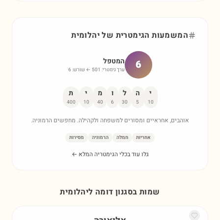
המשמעות הגימטרית של
יהלומית
המטפל
6
ערך גימטרי:
501
← שורש:
6
י
ה
ל
ו
מ
י
ת
400
10
40
6
30
5
10
אוהבים, אחראיים ומסורים למשפחה ולקהילה. מחפשים הרמוניה.
אחריות
חמלה
הרמוניה
מסירות
גלו עוד בכלי הגימטריה המלא ←
שמות בסגנון דומה ל
יהלומית