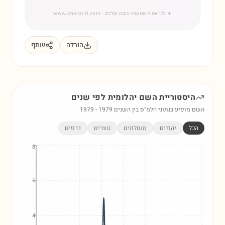
✦
גלו את משמעות השם שלכם
· www.shmot-il.com
הורדה
שתף
היסטוריית השם
יהלומית
לפי שנים
השם מופיע בנתוני הלמ"ס בין השנים
1979
-
1979
הכל
יהודים
מוסלמים
נוצרים
דרוזים
8
6
4