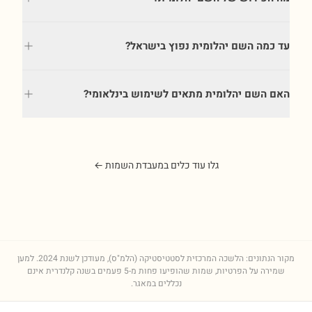
עד כמה השם יהלומית נפוץ בישראל?
האם השם יהלומית מתאים לשימוש בינלאומי?
גלו עוד כלים במעבדת השמות ←
מקור הנתונים: הלשכה המרכזית לסטטיסטיקה (הלמ"ס), מעודכן לשנת
2024
. למען
שמירה על הפרטיות, שמות שהופיעו פחות מ-5 פעמים בשנה קלנדרית אינם
נכללים במאגר.