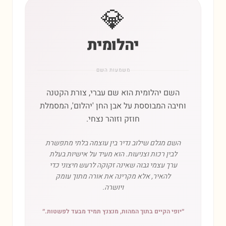
💎
יהלומית
משמעות השם
השם יהלומית הוא שם עברי, צורת הקטנה
וחיבה המבוססת על אבן החן 'יהלום', המסמלת
חוזק וזוהר נצחי.
השם מגלם שילוב נדיר בין עוצמה בלתי מתפשרת
לבין רכות וצניעות. הוא מעיד על אישיות בעלת
ערך עצמי גבוה שאינה זקוקה לרעש חיצוני כדי
להאיר, אלא מקרינה את אורה מתוך עומק
ויושרה.
״
יופי הקיים בתוך המהות, מנצנץ תמיד מבעד לפשטות.
״