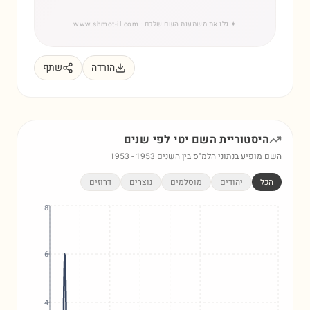
✦
גלו את משמעות השם שלכם
· www.shmot-il.com
הורדה
שתף
היסטוריית השם
יטי
לפי שנים
השם מופיע בנתוני הלמ"ס בין השנים
1953
-
1953
הכל
יהודים
מוסלמים
נוצרים
דרוזים
8
6
4