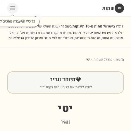
שמות
שׁ
כל כלי המעבדה מחכים לכ
נולדו בישראל
פחות מ-10 תינוקות
בשם זה
(שנת השיא של השם הייתה
1953
).
גלו את פירוש השם
יטי
לצד ניתוח נתונים מתקדם ממעבדת השמות של ישראל:
משמעות השם, מגמות היסטוריות, פופולריות לפי מגזר ומבחן הדרכון הבינלאומי.
בית
מחולל השמות
יטי
💎
מיוחד ונדיר
לחצו לגלות את כל השמות בקטגוריה
יטי
Yeti