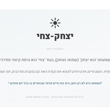
☀️
יצחק-צחי
משמעות השם
תו 'הוא יצחק' (שמחה וצחוק), בעוד 'צחי' הוא גרסת קיצור מודרנית
-יומית. השם מייצג אדם היודע למצוא את נקודת האור גם במצבים מורכבים, תוך 
״
השמחה היא לא רק רגש, היא כוח חיים פנימי שבוחרים בו בכל יום מחדש.
״
✦
גלו את משמעות השם שלכם
· www.shmot-il.com