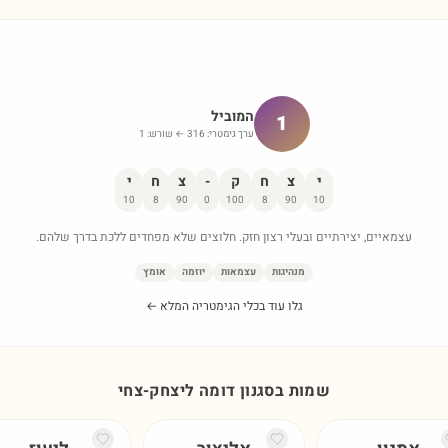
המוביל
1
ערך גימטרי:
316
← שורש:
1
י
צ
ח
ק
-
צ
ח
י
10
8
90
0
100
8
90
10
עצמאיים, יצירתיים ובעלי רצון חזק. חלוצים שלא מפחדים ללכת בדרך שלהם.
מנהיגות
עצמאות
יוזמה
אומץ
גלו עוד בכלי הגימטריה המלא ←
שמות בסגנון דומה ל
יצחק-צחי