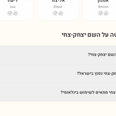
אמנון
אליצור
ליעוז
Lioz
Elitzur
Amnon
טה על השם
יצחק-צחי
שם יצחק-צחי?
ק-צחי נפוץ בישראל?
חי מתאים לשימוש בינלאומי?