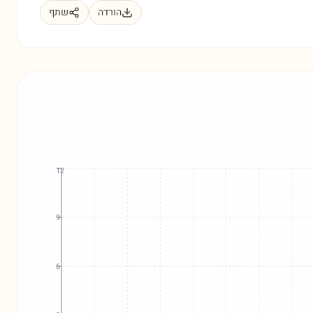
הורדה
שתף
12
9
6