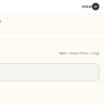
שמות
שׁ
ב
בית
מחולל השמות
יוחאי