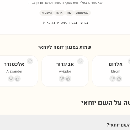
שאפתנים, בעלי חוש עסקי מפותח וכושר ארגון גבוה.
שאפתנות
כוח
ארגון
הישגיות
גלו עוד בכלי הגימטריה המלא ←
שמות בסגנון דומה ל
יוחאי
אלרום
אביגדור
אלכסנדר
Alexander
Avigdor
Elrom
טה על השם
יוחאי
שם יוחאי?