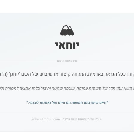
🏔️
יוחאי
משמעות השם
ו ככל הנראה בארמית, המהווה קיצור או שיבוש של השם 'יוחנן' (ה' ח
 נושא עמו תדר של פשטות עמוקה, עוצמה שקטה וחיבור בלתי אמצעי למסורת ולטב
״
חיים שיש בהם ממשות הם חיים של נאמנות לעצמי.
״
✦
גלו את משמעות השם שלכם
· www.shmot-il.com