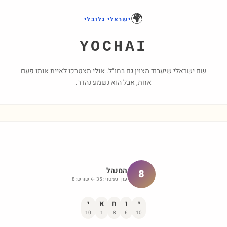
🌍
ישראלי גלובלי
YOCHAI
שם ישראלי שיעבוד מצוין גם בחו״ל. אולי תצטרכו לאיית אותו פעם
אחת, אבל הוא נשמע נהדר.
המנהל
8
ערך גימטרי:
35
← שורש:
8
י
ו
ח
א
י
10
1
8
6
10