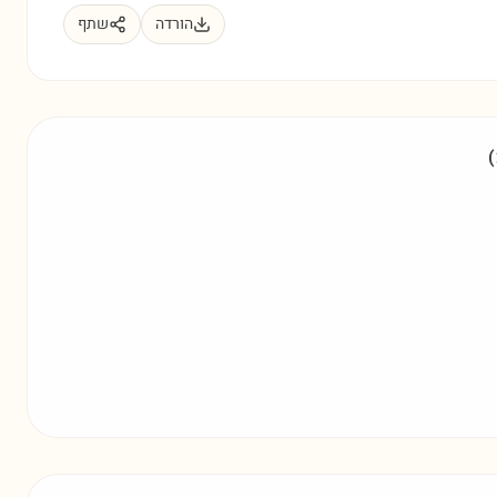
הורדה
שתף
(