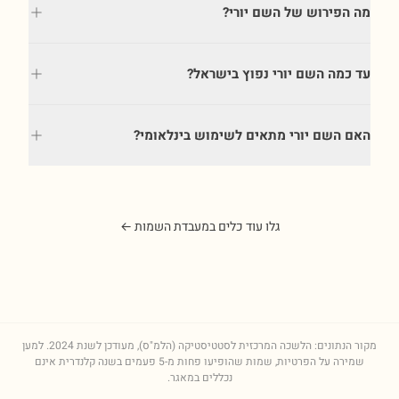
מה הפירוש של השם יורי?
עד כמה השם יורי נפוץ בישראל?
האם השם יורי מתאים לשימוש בינלאומי?
גלו עוד כלים במעבדת השמות ←
מקור הנתונים: הלשכה המרכזית לסטטיסטיקה (הלמ"ס), מעודכן לשנת
2024
. למען
שמירה על הפרטיות, שמות שהופיעו פחות מ-5 פעמים בשנה קלנדרית אינם
נכללים במאגר.