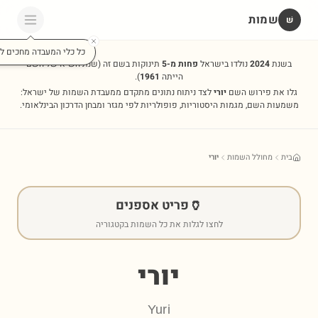
שמות
שׁ
כל כלי המעבדה מחכים לכ
בשנת
2024
נולדו בישראל
פחות מ-5
תינוקות בשם זה
(שנת השיא של השם
הייתה
1961
).
גלו את פירוש השם
יורי
לצד ניתוח נתונים מתקדם ממעבדת השמות של ישראל:
משמעות השם, מגמות היסטוריות, פופולריות לפי מגזר ומבחן הדרכון הבינלאומי.
בית
מחולל השמות
יורי
🏺
פריט אספנים
לחצו לגלות את כל השמות בקטגוריה
יורי
Yuri