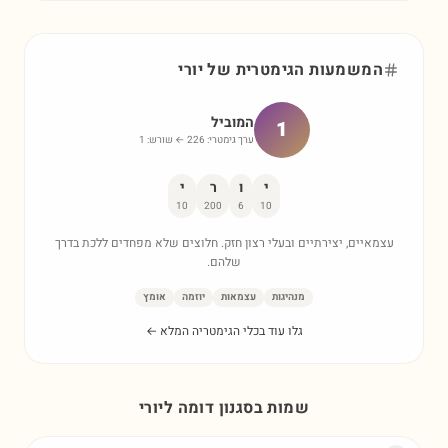
המשמעות הגימטרית של
יורי
המוביל
1
ערך גימטרי:
226
← שורש:
1
י
ו
ר
י
10
200
6
10
עצמאיים, יצירתיים ובעלי רצון חזק. חלוצים שלא מפחדים ללכת בדרך
שלהם.
מנהיגות
עצמאות
יוזמה
אומץ
גלו עוד בכלי הגימטריה המלא ←
שמות בסגנון דומה ל
יורי