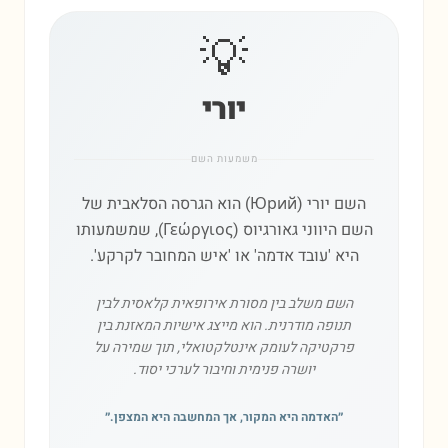
💡
יורי
משמעות השם
השם יורי (Юрий) הוא הגרסה הסלאבית של
השם היווני גאורגיוס (Γεώργιος), שמשמעותו
היא 'עובד אדמה' או 'איש המחובר לקרקע'.
השם משלב בין מסורת אירופאית קלאסית לבין
תנופה מודרנית. הוא מייצג אישיות המאזנת בין
פרקטיקה לעומק אינטלקטואלי, תוך שמירה על
יושרה פנימית וחיבור לערכי יסוד.
״
האדמה היא המקור, אך המחשבה היא המצפן.
״