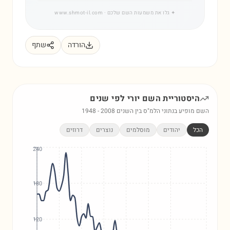
✦
גלו את משמעות השם שלכם
· www.shmot-il.com
הורדה
שתף
היסטוריית השם
יורי
לפי שנים
השם מופיע בנתוני הלמ"ס בין השנים
2008
-
1948
הכל
יהודים
מוסלמים
נוצרים
דרוזים
240
180
120