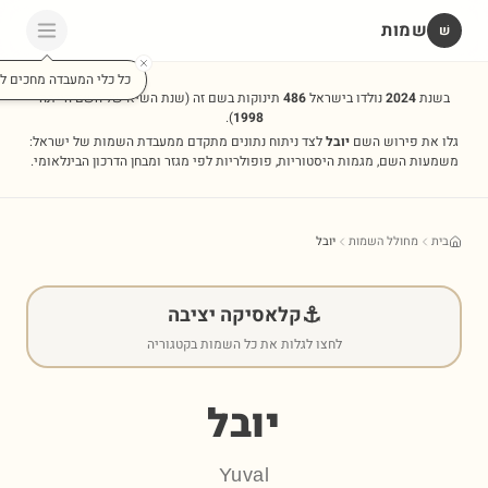
שמות
שׁ
כל כלי המעבדה מחכים לכ
בשנת
2024
נולדו בישראל
486
תינוקות בשם זה
(שנת השיא של השם הייתה
).
1998
גלו את פירוש השם
יובל
לצד ניתוח נתונים מתקדם ממעבדת השמות של ישראל:
משמעות השם, מגמות היסטוריות, פופולריות לפי מגזר ומבחן הדרכון הבינלאומי.
בית
מחולל השמות
יובל
⚓
קלאסיקה יציבה
לחצו לגלות את כל השמות בקטגוריה
יובל
Yuval