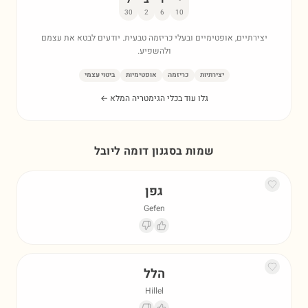
30
2
6
10
יצירתיים, אופטימיים ובעלי כריזמה טבעית. יודעים לבטא את עצמם
ולהשפיע.
יצירתיות
כריזמה
אופטימיות
ביטוי עצמי
גלו עוד בכלי הגימטריה המלא ←
שמות בסגנון דומה ל
יובל
גפן
Gefen
הלל
Hillel