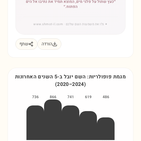
״
כעץ שתול על פלגי מים, המוצא תמיד את נתיבו אל הים
הפתוח.
״
✦
גלו את משמעות השם שלכם
· www.shmot-il.com
הורדה
שתף
מגמת פופולריות: השם
יובל
ב-5 השנים האחרונות
(
2020
–
2024
)
736
866
741
619
486