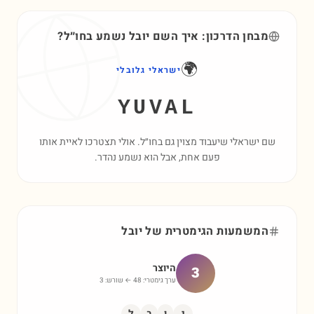
מבחן הדרכון: איך השם
יובל
נשמע בחו״ל?
🌍
ישראלי גלובלי
YUVAL
שם ישראלי שיעבוד מצוין גם בחו״ל. אולי תצטרכו לאיית אותו
פעם אחת, אבל הוא נשמע נהדר.
המשמעות הגימטרית של
יובל
היוצר
3
ערך גימטרי:
48
← שורש:
3
י
ו
ב
ל