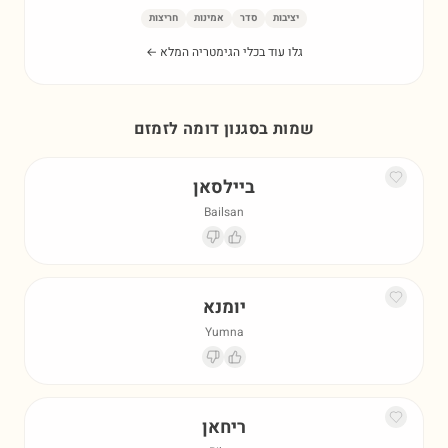
יציבות
סדר
אמינות
חריצות
גלו עוד בכלי הגימטריה המלא ←
שמות בסגנון דומה ל
זמזם
ביילסאן
Bailsan
יומנא
Yumna
ריחאן