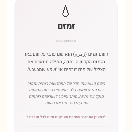
💧
זמזם
משמעות השם
השם זמזם (زمزم) הוא שם ערבי על שם באר
הזמזם הקדושה במכה; המילה מתארת את
הצליל של מים זורמים או 'שפע שמבעבע'.
השם נושא עמו תדר של התחדשות נצחית ומקור
כוח פנימי שאינו כלה. הוא מייצג דמות המהווה
מוקד של נתינה, טוהר וחיבור לשורשים רוחניים
עתיקים המזינים את ההווה.
״
כמעיין המתגבר שמימיו מעניקים חיים לכל סובביו.
״