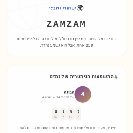
🌍
ישראלי גלובלי
ZAMZAM
שם ישראלי שיעבוד מצוין גם בחו״ל. אולי תצטרכו לאיית אותו
פעם אחת, אבל הוא נשמע נהדר.
המשמעות הגימטרית של
זמזם
הבונה
4
ערך גימטרי:
94
← שורש:
4
ז
מ
ז
ם
40
7
40
7
יציבים, מעשיים ובעלי חוש סדר מפותח. בונים מערכות וזוכים לאמון.