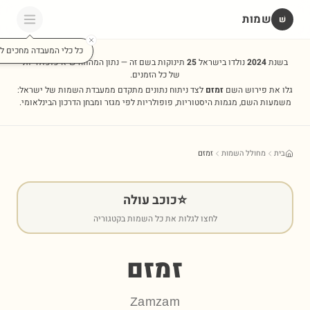
שמות
שׁ
כל כלי המעבדה מחכים לכ
בשנת
2024
נולדו בישראל
25
תינוקות בשם זה — נתון המהווה שיא פופולריות
של כל הזמנים.
גלו את פירוש השם
זמזם
לצד ניתוח נתונים מתקדם ממעבדת השמות של ישראל:
משמעות השם, מגמות היסטוריות, פופולריות לפי מגזר ומבחן הדרכון הבינלאומי.
בית
מחולל השמות
זמזם
⭐
כוכב עולה
לחצו לגלות את כל השמות בקטגוריה
זמזם
Zamzam