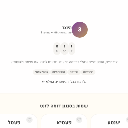
היוצר
3
ערך גימטרי:
66
← שורש:
3
ז
נ
ט
9
50
7
יצירתיים, אופטימיים ובעלי כריזמה טבעית. יודעים לבטא את עצמם ולהשפיע.
יצירתיות
כריזמה
אופטימיות
ביטוי עצמי
גלו עוד בכלי הגימטריה המלא ←
שמות בסגנון דומה ל
זנט
יענטע
פעסיא
פעסל