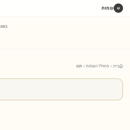
שמות
שׁ
בשנ
בית
מחולל השמות
זנט