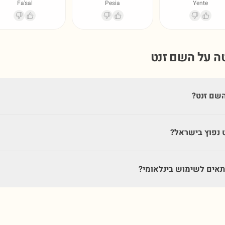
Fa'sal
Pesia
Yente
טה על השם
זנט
שם זנט?
 נפוץ בישראל?
אים לשימוש בינלאומי?
גלו עוד כלים במעבדת השמות ←