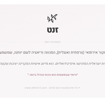
🌿
זנט
משמעות השם
 ישראלית המדגישה אינדיבידואליזם. הוא מייצג אישיות המקרינה יציבות שקטה, כז
״
היופי שבפשטות הוא הכוח הגדול ביותר.
״
✦
גלו את משמעות השם שלכם
· www.shmot-il.com