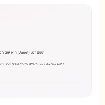
השם זנט (Janet) הוא שם ממקור אירופאי (צרפתית ואנגלית), המהווה וריאציה לשם יוחנה, שמשמעותו העברית היא 'אלוהים חנן'.
השם משלב בין מסורת מערבית קלאסית לבין חיוניות