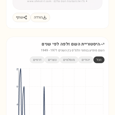
✦
גלו את משמעות השם שלכם
· www.shmot-il.com
הורדה
שתף
היסטוריית השם
זלפה
לפי שנים
השם מופיע בנתוני הלמ"ס בין השנים
1971
-
1949
הכל
יהודים
מוסלמים
נוצרים
דרוזים
8
6
4