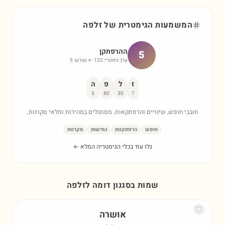
המשמעות הגימטרית של
זלפה
ההרפתקן
5
ערך גימטרי:
122
← שורש:
5
ז
ל
פ
ה
5
80
30
7
חובבי חופש, שינויים והרפתקאות. מסתגלים במהירות ומלאי סקרנות.
חופש
הרפתקנות
גמישות
סקרנות
גלו עוד בכלי הגימטריה המלא ←
שמות בסגנון דומה ל
זלפה
אושרה