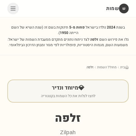
שמות
שׁ
בשנת
2024
נולדו בישראל
פחות מ-5
תינוקות בשם זה
(שנת השיא של השם
הייתה
1950
).
גלו את פירוש השם
זלפה
לצד ניתוח נתונים מתקדם ממעבדת השמות של ישראל:
משמעות השם, מגמות היסטוריות, פופולריות לפי מגזר ומבחן הדרכון הבינלאומי.
בית
מחולל השמות
זלפה
💎
מיוחד ונדיר
לחצו לגלות את כל השמות בקטגוריה
זלפה
Zilpah